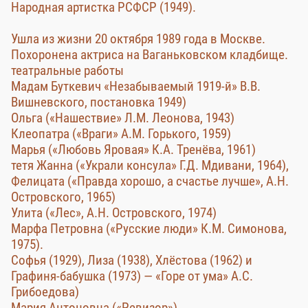
Народная артистка РСФСР (1949).
Ушла из жизни 20 октября 1989 года в Москве.
Похоронена актриса на Ваганьковском кладбище.
театральные работы
Мадам Буткевич «Незабываемый 1919-й» В.В.
Вишневского, постановка 1949)
Ольга («Нашествие» Л.М. Леонова, 1943)
Клеопатра («Враги» А.М. Горького, 1959)
Марья («Любовь Яровая» К.А. Тренёва, 1961)
тетя Жанна («Украли консула» Г.Д. Мдивани, 1964),
Фелицата («Правда хорошо, а счастье лучше», А.Н.
Островского, 1965)
Улита («Лес», А.Н. Островского, 1974)
Марфа Петровна («Русские люди» К.М. Симонова,
1975).
Софья (1929), Лиза (1938), Хлёстова (1962) и
Графиня-бабушка (1973) — «Горе от ума» А.С.
Грибоедова)
Мария Антоновна («Ревизор»)