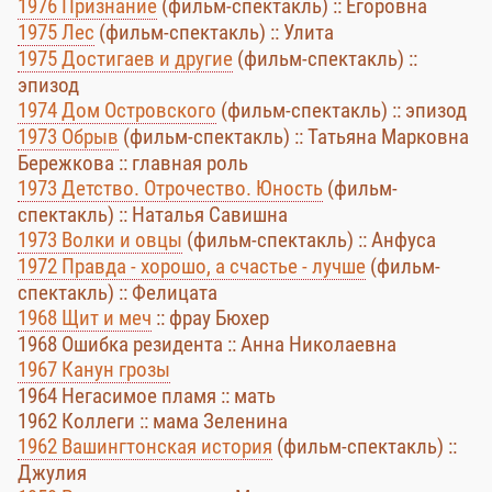
1976 Признание
(фильм-спектакль) :: Егоровна
1975 Лес
(фильм-спектакль) :: Улита
1975 Достигаев и другие
(фильм-спектакль) ::
эпизод
1974 Дом Островского
(фильм-спектакль) :: эпизод
1973 Обрыв
(фильм-спектакль) :: Татьяна Марковна
Бережкова :: главная роль
1973 Детство. Отрочество. Юность
(фильм-
спектакль) :: Наталья Савишна
1973 Волки и овцы
(фильм-спектакль) :: Анфуса
1972 Правда - хорошо, а счастье - лучше
(фильм-
спектакль) :: Фелицата
1968 Щит и меч
:: фрау Бюхер
1968 Ошибка резидента :: Анна Николаевна
1967 Канун грозы
1964 Негасимое пламя :: мать
1962 Коллеги :: мама Зеленина
1962 Вашингтонская история
(фильм-спектакль) ::
Джулия