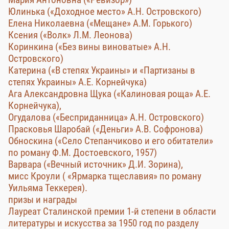
Юлинька («Доходное место» А.Н. Островского)
Елена Николаевна («Мещане» А.М. Горького)
Ксения («Волк» Л.М. Леонова)
Коринкина («Без вины виноватые» А.Н.
Островского)
Катерина («В степях Украины» и «Партизаны в
степях Украины» А.Е. Корнейчука)
Ага Александровна Щука («Калиновая роща» А.Е.
Корнейчука),
Огудалова («Бесприданница» А.Н. Островского)
Прасковья Шаробай («Деньги» А.В. Софронова)
Обноскина («Село Степанчиково и его обитатели»
по роману Ф.М. Достоевского, 1957)
Варвара («Вечный источник» Д.И. Зорина),
мисс Кроули ( «Ярмарка тщеславия» по роману
Уильяма Теккерея).
призы и награды
Лауреат Сталинской премии 1-й степени в области
литературы и искусства за 1950 год по разделу