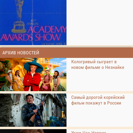
АРХИВ НОВОСТЕЙ
Кологривый сыграет в
новом фильме о Незнайке
Самый дорогой корейский
фильм покажут в России
Умер Чак Норрис