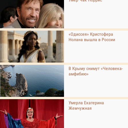
«Одиссея» Кристофера
Нолана вышла в России
В Крыму снимут «Человека-
амфибию»
Умерла Екатерина
Жемчужная