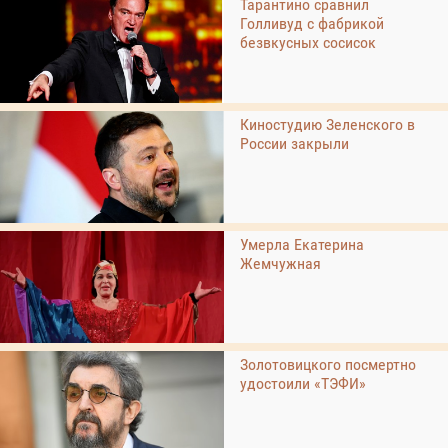
Тарантино сравнил
Голливуд с фабрикой
безвкусных сосисок
Киностудию Зеленского в
России закрыли
Умерла Екатерина
Жемчужная
Золотовицкого посмертно
удостоили «ТЭФИ»