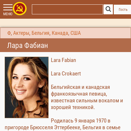
Гость
МЕНЮ
Ф
,
Актеры
,
Бельгия
,
Канада
,
США
Лара Фабиан
Lara Fabian
Lara Crokaert
Бельгийская и канадская
франкоязычная певица,
известная сильным вокалом и
хорошей техникой.
Родилась 9 января 1970 в
пригороде Брюсселя Эттербееке, Бельгия в семье