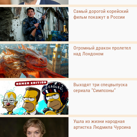
Самый дорогой корейский
фильм покажут в России
Огромный дракон пролетел
над Лондоном
Выходят три спецвыпуска
сериала "Симпсоны"
Ушла из жизни народная
артистка Людмила Чурсина