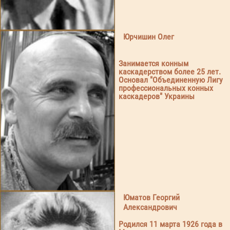
Юрчишин Олег
Занимается конным
каскадерством более 25 лет.
Основал "Объединенную Лигу
профессиональных конных
каскадеров" Украины
Юматов Георгий
Александрович
Родился 11 марта 1926 года в