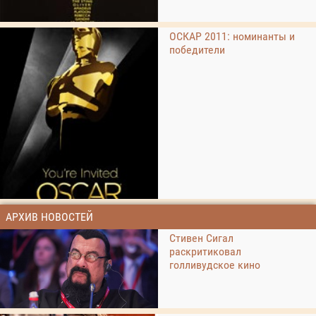
ОСКАР 2011: номинанты и
победители
АРХИВ НОВОСТЕЙ
Стивен Сигал
раскритиковал
голливудское кино