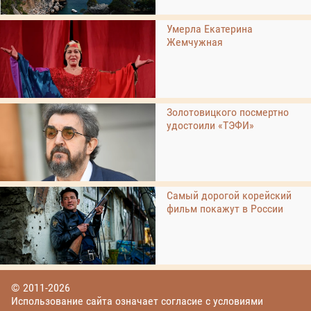
Умерла Екатерина
Жемчужная
Золотовицкого посмертно
удостоили «ТЭФИ»
Самый дорогой корейский
фильм покажут в России
© 2011-2026
Использование сайта означает согласие с условиями