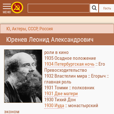
Гость
МЕНЮ
Ю
,
Актеры
,
СССР, Россия
Юренев Леонид Александрович
роли в кино
1935 Осадное положение
1934 Петербургская ночь
:: Его
Превосходительство
1932 Властелин мира :: Егорыч ::
главная роль
1931 Томми :: полковник
1931 Две матери
1930 Тихий Дон
1930 Иуда
:: монастырский
эконом