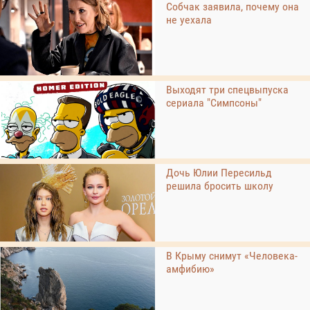
Собчак заявила, почему она
не уехала
Выходят три спецвыпуска
сериала "Симпсоны"
Дочь Юлии Пересильд
решила бросить школу
В Крыму снимут «Человека-
амфибию»