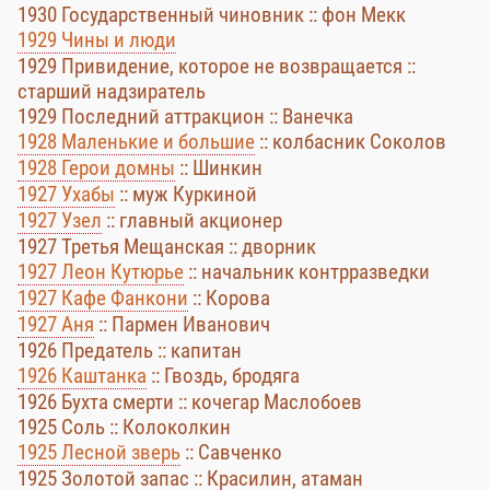
1930 Государственный чиновник :: фон Мекк
1929 Чины и люди
1929 Привидение, которое не возвращается ::
старший надзиратель
1929 Последний аттракцион :: Ванечка
1928 Маленькие и большие
:: колбасник Соколов
1928 Герои домны
:: Шинкин
1927 Ухабы
:: муж Куркиной
1927 Узел
:: главный акционер
1927 Третья Мещанская :: дворник
1927 Леон Кутюрье
:: начальник контрразведки
1927 Кафе Фанкони
:: Корова
1927 Аня
:: Пармен Иванович
1926 Предатель :: капитан
1926 Каштанка
:: Гвоздь, бродяга
1926 Бухта смерти :: кочегар Маслобоев
1925 Соль :: Колоколкин
1925 Лесной зверь
:: Савченко
1925 Золотой запас :: Красилин, атаман