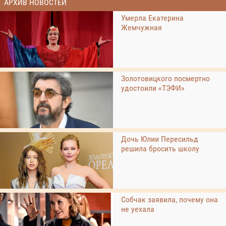
АРХИВ НОВОСТЕЙ
Умерла Екатерина
Жемчужная
Золотовицкого посмертно
удостоили «ТЭФИ»
Дочь Юлии Пересильд
решила бросить школу
Собчак заявила, почему она
не уехала