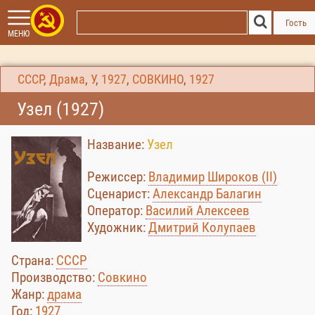
Гость
МЕНЮ
СССР
,
Драма
,
У
,
1927
,
СОВКИНО
,
1927
Узел (1927)
Название:
Узел
Режиссер:
Владимир Широков (II)
Сценарист:
Александр Балагин
Оператор:
Василий Алексеев
Художник:
Дмитрий Колупаев
Страна:
СССР
Производство:
Совкино
Жанр:
драма
Год:
1927