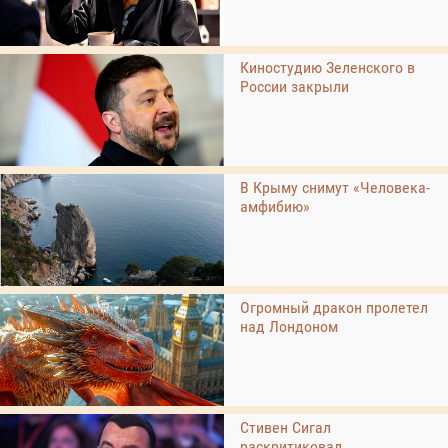
Киностудию Зеленского в
России закрыли
В Крыму снимут «Человека-
амфибию»
Огромный дракон пролетел
над Лондоном
Стивен Сигал
раскритиковал