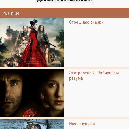
РОЛИКИ
Страшные сказки
Экстрасенс 2: Лабиринты
разума
Исчезнувшая