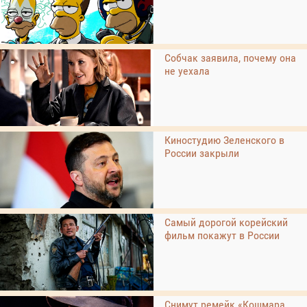
Собчак заявила, почему она
не уехала
Киностудию Зеленского в
России закрыли
Самый дорогой корейский
фильм покажут в России
Снимут ремейк «Кошмара