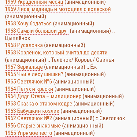
1969 Украденный месяц
(анимационный)
1969 Лиса, медведь и мотоцикл с коляской
(анимационный)
1968 Хочу бодаться
(анимационный)
1968 Самый большой друг
(анимационный) ::
Цыплёнок
1968 Русалочка
(анимационный)
1968 Козлёнок, который считал до десяти
(анимационный) :: Телёнок/ Корова/ Свинья
1967 Зеркальце
(анимационный) :: Ёж
1965 Чьи в лесу шишки?
(анимационный)
1965 Светлячок №6
(анимационный)
1964 Петух и краски
(анимационный)
1964 Дядя Степа – милиционер
(анимационный)
1963 Сказка о старом кедре
(анимационный)
1963 Бабушкин козлик
(анимационный)
1962 Светлячок №2
(анимационный) :: Светлячок
1956 Старые знакомые
(анимационный)
1955 Упрямое тесто
(анимационный)