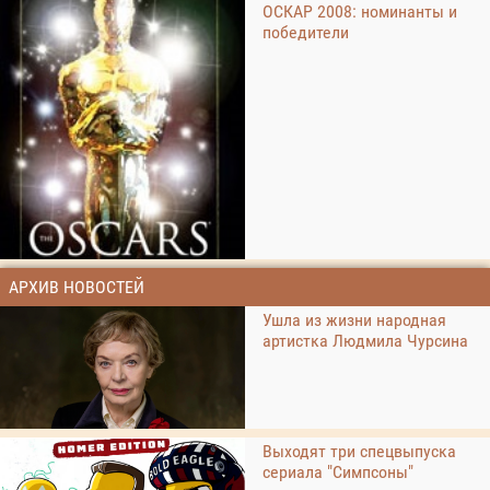
ОСКАР 2008: номинанты и
победители
АРХИВ НОВОСТЕЙ
Ушла из жизни народная
артистка Людмила Чурсина
Выходят три спецвыпуска
сериала "Симпсоны"