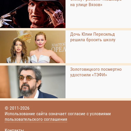
на улице Вязов»
Дочь Юлии Пересильд
решила бросить школу
Золотовицкого посмертно
удостоили «ТЭФИ»
© 2011-2026
Использование сайта означает согласие с условиями
пользовательского соглашения
Контакты