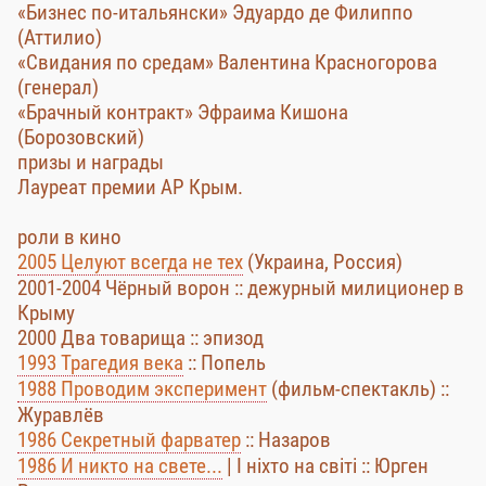
«Бизнес по-итальянски» Эдуардо де Филиппо
(Аттилио)
«Свидания по средам» Валентина Красногорова
(генерал)
«Брачный контракт» Эфраима Кишона
(Борозовский)
призы и награды
Лауреат премии АР Крым.
роли в кино
2005 Целуют всегда не тех
(Украина, Россия)
2001-2004 Чёрный ворон :: дежурный милиционер в
Крыму
2000 Два товарища :: эпизод
1993 Трагедия века
:: Попель
1988 Проводим эксперимент
(фильм-спектакль) ::
Журавлёв
1986 Секретный фарватер
:: Назаров
1986 И никто на свете...
| І ніхто на світі :: Юрген