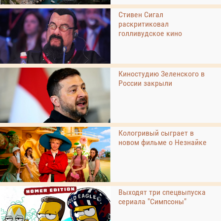
Стивен Сигал
раскритиковал
голливудское кино
Киностудию Зеленского в
России закрыли
Кологривый сыграет в
новом фильме о Незнайке
Выходят три спецвыпуска
сериала "Симпсоны"