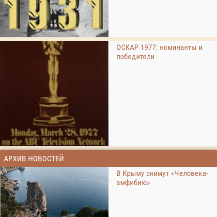
ОСКАР 1977: номинанты и
победители
АРХИВ НОВОСТЕЙ
В Крыму снимут «Человека-
амфибию»