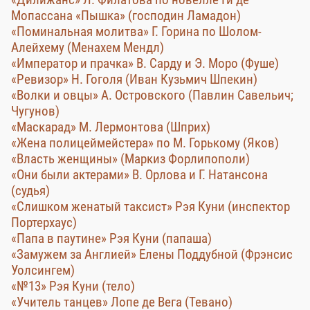
Мопассана «Пышка» (господин Ламадон)
«Поминальная молитва» Г. Горина по Шолом-
Алейхему (Менахем Мендл)
«Император и прачка» В. Сарду и Э. Моро (Фуше)
«Ревизор» Н. Гоголя (Иван Кузьмич Шпекин)
«Волки и овцы» А. Островского (Павлин Савельич;
Чугунов)
«Маскарад» М. Лермонтова (Шприх)
«Жена полицеймейстера» по М. Горькому (Яков)
«Власть женщины» (Маркиз Форлипополи)
«Они были актерами» В. Орлова и Г. Натансона
(судья)
«Слишком женатый таксист» Рэя Куни (инспектор
Портерхаус)
«Папа в паутине» Рэя Куни (папаша)
«Замужем за Англией» Елены Поддубной (Фрэнсис
Уолсингем)
«№13» Рэя Куни (тело)
«Учитель танцев» Лопе де Вега (Тевано)