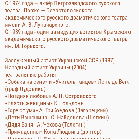
С 1974 года — актёр Петрозаводского русского
театра. Позже — Севастопольского
академического русского драматического театра
имени А. В. Луначарского.
С 1989 года - один из ведущих артистов Крымского
академического русского драматического театра
им. М. Горького.
Заслуженный артист Украинской ССР (1987).
Народный артист Украины (2004).
театральные работы
«Собака на сене» и «Учитель танцев» Лопе де Вега
(граф Лудовико)
«Поздняя любовь» А. Н. Островского
«Власть женщины» К. Гольдони
«Горе от ума» А. Грибоедова (Загорецкий)
«Дети Ванюшина» С. Найденова (Щеткин)
«Дядя Ваня» А. Чехова (Телегин)
«Примадонны» Кэна Людвига (доктор)
«Дилижанс» Л. Филатова по новелле Ги де