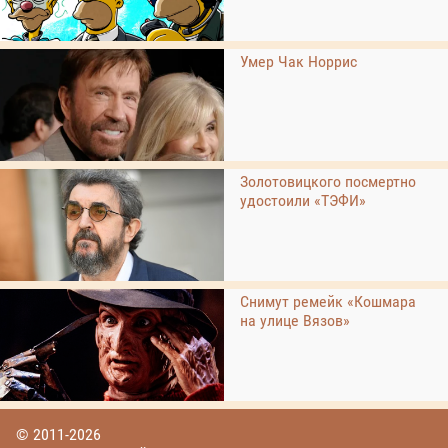
Умер Чак Норрис
Золотовицкого посмертно
удостоили «ТЭФИ»
Снимут ремейк «Кошмара
на улице Вязов»
© 2011-2026