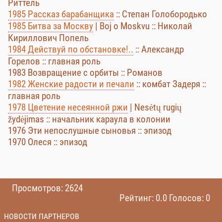
Риттель
1985 Рассказ барабанщика
:: Степан Голобородько
1985 Битва за Москву
| Boj o Moskvu :: Николай
Кириллович Попель
1984 Действуй по обстановке!..
:: Александр
Горелов :: главная роль
1983 Возвращение с орбиты :: Романов
1982 Женские радости и печали
:: комбат Задеря ::
главная роль
1978 Цветение несеянной ржи
| Nesėtų rugių
žydėjimas :: начальник караула в колонии
1976 Эти непослушные сыновья :: эпизод
1970 Олеся :: эпизод
Просмотров: 2624
Рейтинг: 0.0 Голосов: 0
НОВОСТИ ПАРТНЕРОВ