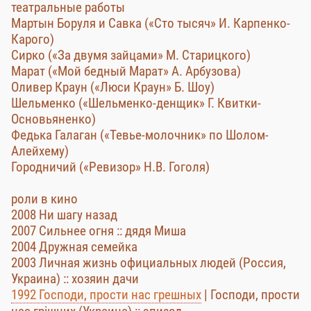
театральные работы
Мартын Боруля и Савка («Сто тысяч» И. Карпенко-
Карого)
Сирко («За двумя зайцами» М. Старицкого)
Марат («Мой бедный Марат» А. Арбузова)
Оливер Краун («Люси Краун» Б. Шоу)
Шельменко («Шельменко-денщик» Г. Квитки-
Основьяненко)
Федька Галаган («Тевье-молочник» по Шолом-
Алейхему)
Городничий («Ревизор» Н.В. Гоголя)
роли в кино
2008 Ни шагу назад
2007 Сильнее огня :: дядя Миша
2004 Дружная семейка
2003 Личная жизнь официальных людей (Россия,
Украина) :: хозяин дачи
1992 Господи, прости нас грешных
| Господи, прости