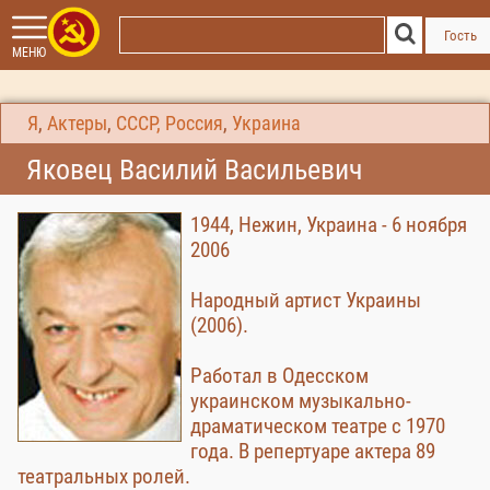
Гость
МЕНЮ
Я
,
Актеры
,
СССР, Россия
,
Украина
Яковец Василий Васильевич
1944, Нежин, Украина - 6 ноября
2006
Народный артист Украины
(2006).
Работал в Одесском
украинском музыкально-
драматическом театре с 1970
года. В репертуаре актера 89
театральных ролей.