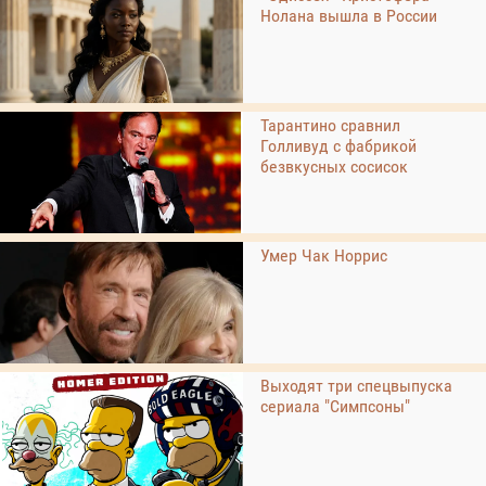
Нолана вышла в России
Тарантино сравнил
Голливуд с фабрикой
безвкусных сосисок
Умер Чак Норрис
Выходят три спецвыпуска
сериала "Симпсоны"