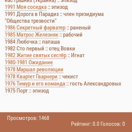
нас грішних (Украина) :: эпизод
1991 Моя соседка
:: эпизод
1991 Дорога в Парадиз :: член президиума
"Общества трезвости"
1986 Секретный фарватер
:: раненый
1985 Матрос Железняк
:: рабочий
1984 Любочка :: папаша
1982 Сто первый :: отец Вовки
1982 Житие святых сестёр
:: Игнат
1980-1981 Ожидание
1978 Маршал революции
1978 Квартет Гварнери
:: чекист
1976 Тимур и его команда
:: гость Александровых
1975 Порт :: эпизод
Просмотров: 1468
Рейтинг: 0.0 Голосов: 0