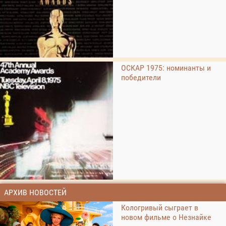
ОСКАР 1975: номинанты и
победители
АРХИВ НОВОСТЕЙ
Кологривый сыграет в
новом фильме о Незнайке