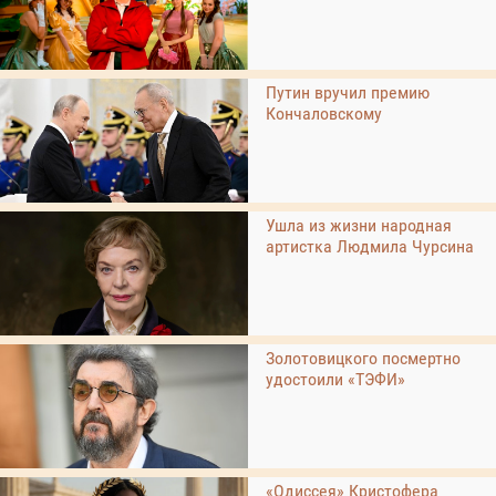
Путин вручил премию
Кончаловскому
Ушла из жизни народная
артистка Людмила Чурсина
Золотовицкого посмертно
удостоили «ТЭФИ»
«Одиссея» Кристофера