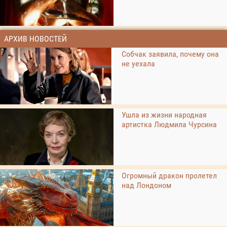
АРХИВ НОВОСТЕЙ
Собчак заявила, почему она
не уехала
Ушла из жизни народная
артистка Людмила Чурсина
Огромный дракон пролетел
над Лондоном