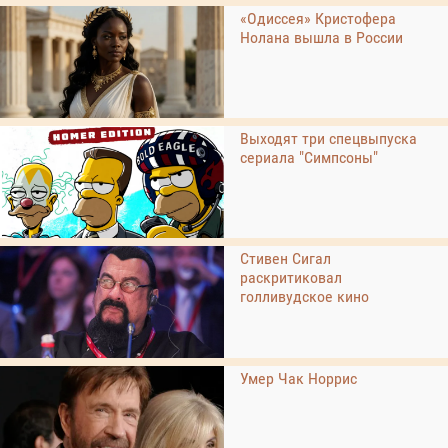
«Одиссея» Кристофера
Нолана вышла в России
Выходят три спецвыпуска
сериала "Симпсоны"
Стивен Сигал
раскритиковал
голливудское кино
Умер Чак Норрис