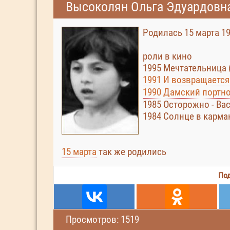
Высоколян Ольга Эдуардовн
Родилась 15 марта 19
роли в кино
1995 Мечтательница 
1991 И возвращается 
1990 Дамский портн
1985 Осторожно - Вас
1984 Солнце в карман
15 марта
так же родились
Под
Просмотров: 1519