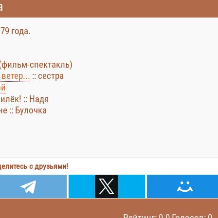
а
79 года.
(фильм-спектакль)
ветер...
:: сестра
ой
илёк! :: Надя
е :: Булочка
елитесь с друзьями!
Рейтинг: 0.0 Голосов: 0