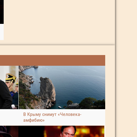
В Крыму снимут «Человека-
амфибию»