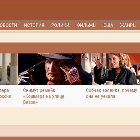
ОВОСТИ
ИСТОРИЯ
РОЛИКИ
ФИЛЬМЫ
США
ЖАНРЫ
фера
Снимут ремейк
Собчак заявила, почему
оссии
«Кошмара на улице
она не уехала
Вязов»