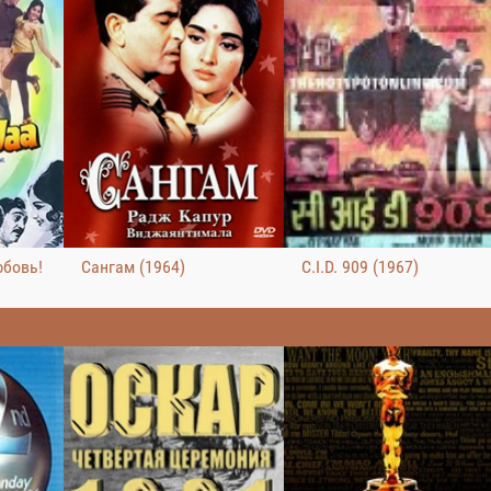
юбовь!
Сангам (1964)
C.I.D. 909 (1967)