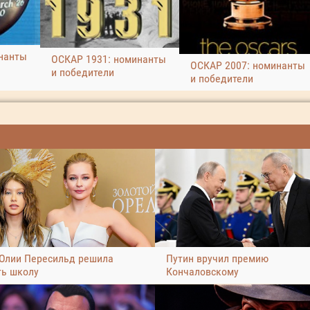
нанты
ОСКАР 1931: номинанты
ОСКАР 2007: номинанты
и победители
и победители
Юлии Пересильд решила
Путин вручил премию
ть школу
Кончаловскому