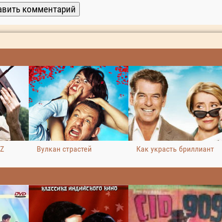
 Z
Вулкан страстей
Как украсть бриллиант