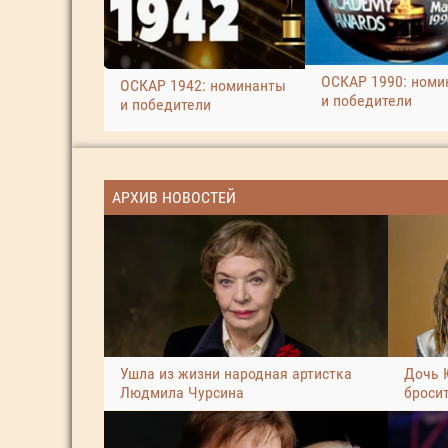
ОСКАР 1990: номи
ОСКАР 1942: номинанты
и победители
и победители
АРХИВ НОВОСТЕЙ
Ушла из жизни народная артистка
Дочь 
Людмила Чурсина
броси