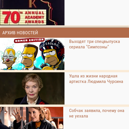
АРХИВ НОВОСТЕЙ
Выходят три спецвыпуска
сериала "Симпсоны"
Ушла из жизни народная
артистка Людмила Чурсина
Собчак заявила, почему она
не уехала