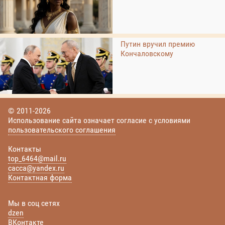
Путин вручил премию
Кончаловскому
© 2011-2026
Использование сайта означает согласие с условиями
пользовательского соглашения
Контакты
top_6464@mail.ru
cacca@yandex.ru
Контактная форма
Мы в соц сетях
dzen
ВКонтакте