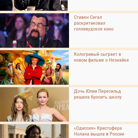
Стивен Сигал
раскритиковал
голливудское кино
Кологривый сыграет в
новом фильме о Незнайке
Дочь Юлии Пересильд
решила бросить школу
«Одиссея» Кристофера
Нолана вышла в России