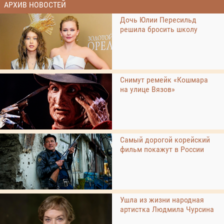
АРХИВ НОВОСТЕЙ
Дочь Юлии Пересильд
решила бросить школу
Снимут ремейк «Кошмара
на улице Вязов»
Самый дорогой корейский
фильм покажут в России
Ушла из жизни народная
артистка Людмила Чурсина