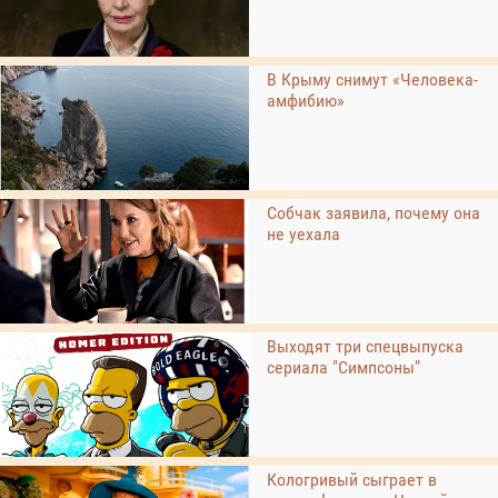
В Крыму снимут «Человека-
амфибию»
Собчак заявила, почему она
не уехала
Выходят три спецвыпуска
сериала "Симпсоны"
Кологривый сыграет в