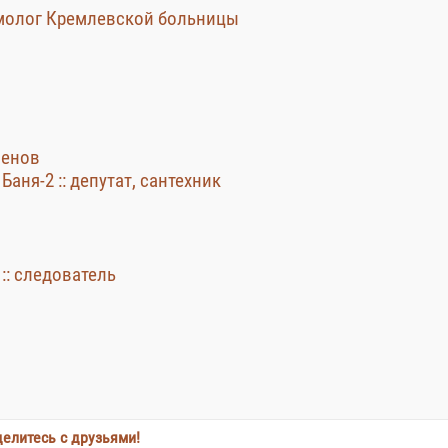
ьмолог Кремлевской больницы
менов
аня-2 :: депутат, сантехник
:: следователь
елитесь с друзьями!