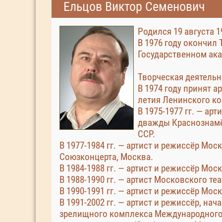
Ельцов Виктор Семенович
Родился 19 августа 1
В 1976 году окончил
Государственном ака
Творческая деятельн
В 1974 году принят 
летия Ленинского ко
В 1975-1977 гг. — ар
дважды Краснознамё
ССР.
В 1977-1984 гг. — артист и режиссёр Мо
Союзконцерта, Москва.
В 1984-1988 гг. — артист и режиссёр Мо
В 1988-1990 гг. — артист Московского те
В 1990-1991 гг. — артист и режиссёр Мо
В 1991-2002 гг. — артист и режиссёр, н
зрелищного комплекса Международного