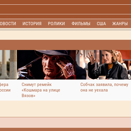
ОВОСТИ
ИСТОРИЯ
РОЛИКИ
ФИЛЬМЫ
США
ЖАНРЫ
фера
Снимут ремейк
Собчак заявила, почему
оссии
«Кошмара на улице
она не уехала
Вязов»