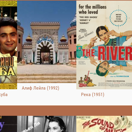
Алиф Лейла (1992)
жуба
Река (1951)