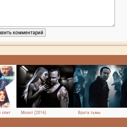
 спит
Молот (2016)
Врата тьмы