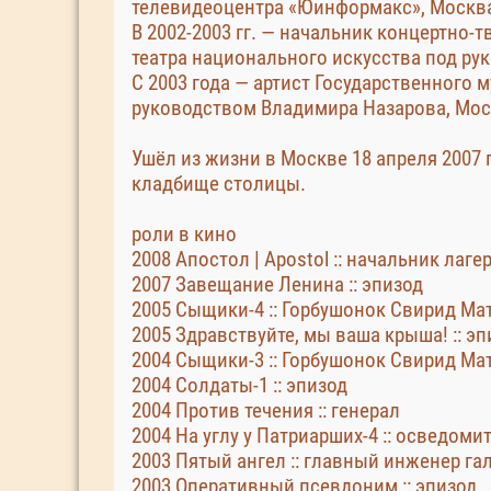
телевидеоцентра «Юинформакс», Москв
В 2002-2003 гг. — начальник концертно-
театра национального искусства под ру
С 2003 года — артист Государственного 
руководством Владимира Назарова, Мос
Ушёл из жизни в Москве 18 апреля 2007 
кладбище столицы.
роли в кино
2008 Апостол | Apostol :: начальник лаге
2007 Завещание Ленина :: эпизод
2005 Сыщики-4 :: Горбушонок Свирид Ма
2005 Здравствуйте, мы ваша крыша! :: эп
2004 Сыщики-3 :: Горбушонок Свирид Ма
2004 Солдаты-1 :: эпизод
2004 Против течения :: генерал
2004 На углу у Патриарших-4 :: осведоми
2003 Пятый ангел :: главный инженер г
2003 Оперативный псевдоним :: эпизод