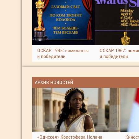
ОСКАР 1945: номинанты
ОСКАР 1967: номи
и победители
и победители
АРХИВ НОВОСТЕЙ
«Одиссея» Кристофера Нолана
Кинос