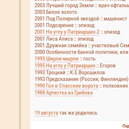
2003 Лучший город Земли :: врач-офтал
2003 Белое золото
2001 Под Полярной звездой :: машинист
2001 Подозрение :: эпизод
2001 На углу у Патриарших-2
:: эпизод
2001 Лиса Алиса :: эпизод
2001 Дружная семейка :: участковый Се
2000 Особенности банной политики, или Б
1995 Ширли-мырли
:: гость
1995 На углу у Патриарших
:: Егоров
1993 Троцкий :: К.Е.Ворошилов
1993 Предсказание (Россия, Финляндия) 
1990 Гол в Спасские ворота
:: полковник
1988 Артистка из Грибова
19 августа
так же родились
Под