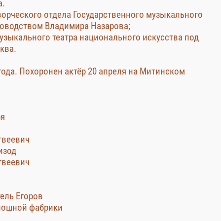
а.
творческого отдела Государственного музыкального
ководством Владимира Назарова;
музыкального театра национального искусства под
ква.
года. Похоронен актёр 20 апреля на Митинском
ря
твеевич
изод
твеевич
тель Егоров
алошной фабрики