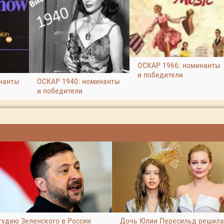
ОСКАР 1966: номинанты
и победители
нанты
ОСКАР 1940: номинанты
и победители
тудию Зеленского в России
Дочь Юлии Пересильд решила