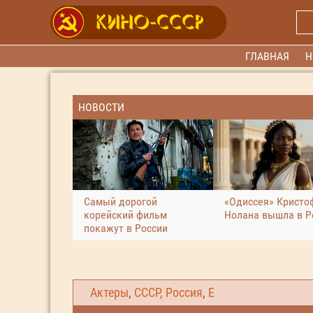
ГЛАВНАЯ
Н
НОВОСТИ
Самый дорогой
«Одиссея» Кристо
корейский фильм
Нолана вышла в Р
покажут в России
Актеры
,
СССР, Россия
,
Е