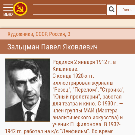
Гость
МЕНЮ
Художники
,
СССР, Россия
,
З
Зальцман Павел Яковлевич
Родился 2 января 1912 г. в
Кишиневе.
С конца 1920-х гг.
иллюстрировал журналы
"Резец", "Перелом", "Стройка",
"Юный пролетарий", работал
для театра и кино. С 1930 г. —
член группы МАИ (Мастера
аналитического искусства) и
ученик П. Филонова. В 1932-
1942 гг. работал на к/с "Ленфильм". Во время