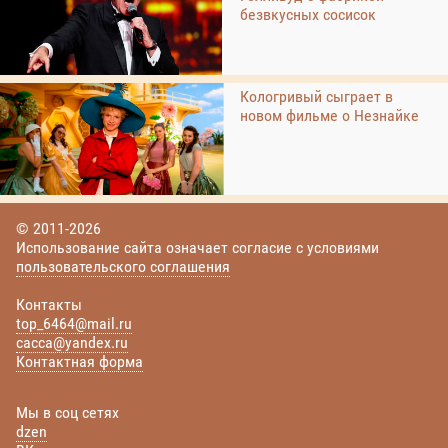
безвкусных сосисок
Кологривый сыграет в
новом фильме о Незнайке
© 2011-2026
Использование сайта означает согласие с условиями
пользовательского соглашения
Контакты
top_6464@mail.ru
cacca@yandex.ru
Контактная форма
Мы в соц сетях
dzen