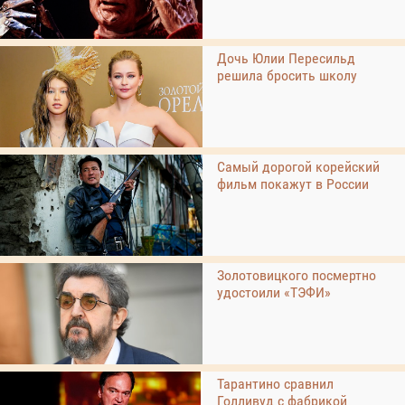
Дочь Юлии Пересильд
решила бросить школу
Самый дорогой корейский
фильм покажут в России
Золотовицкого посмертно
удостоили «ТЭФИ»
Тарантино сравнил
Голливуд с фабрикой