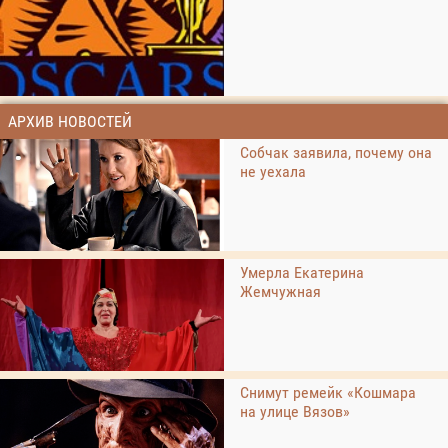
АРХИВ НОВОСТЕЙ
Собчак заявила, почему она
не уехала
Умерла Екатерина
Жемчужная
Снимут ремейк «Кошмара
на улице Вязов»