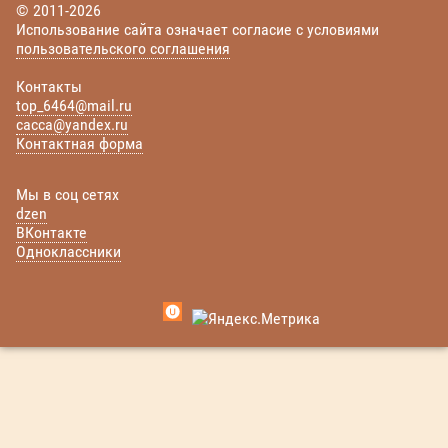
© 2011-2026
Использование сайта означает согласие с условиями
пользовательского соглашения
Контакты
top_6464@mail.ru
cacca@yandex.ru
Контактная форма
Мы в соц сетях
dzen
ВКонтакте
Одноклассники