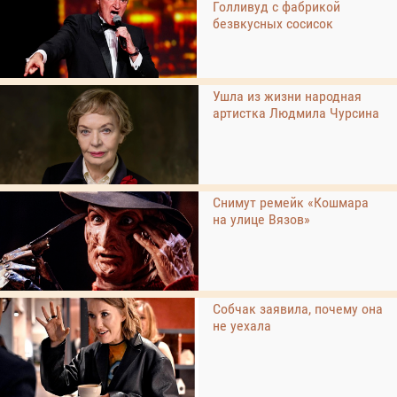
Голливуд с фабрикой
безвкусных сосисок
Ушла из жизни народная
артистка Людмила Чурсина
Снимут ремейк «Кошмара
на улице Вязов»
Собчак заявила, почему она
не уехала