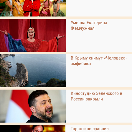
Умерла Екатерина
Жемчужная
В Крыму снимут «Человека-
амфибию»
Киностудию Зеленского в
России закрыли
Тарантино сравнил