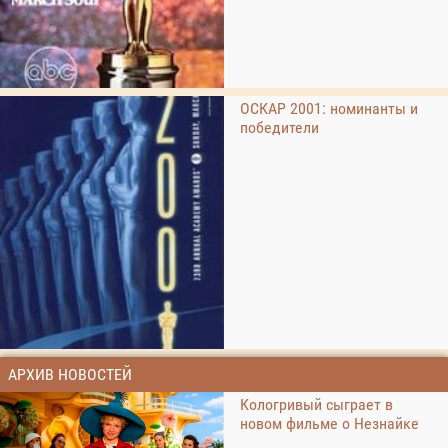
ОСКАР 2001: номинанты и
победители
АРХИВ НОВОСТЕЙ
Кологривый сыграет в
новом фильме о Незнайке