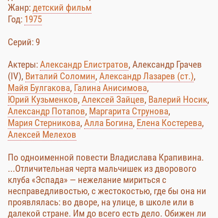
Жанр:
детский фильм
Год:
1975
Cерий: 9
Актеры:
Александр Елистратов
, Александр Грачев
(IV),
Виталий Соломин
,
Александр Лазарев (ст.)
,
Майя Булгакова
,
Галина Анисимова
,
Юрий Кузьменков
,
Алексей Зайцев
,
Валерий Носик
,
Александр Потапов
,
Маргарита Струнова
,
Мария Стерникова
,
Алла Богина
,
Елена Костерева
,
Алексей Мелехов
По одноименной повести Владислава Крапивина.
...Отличительная черта мальчишек из дворового
клуба «Эспада» — нежелание мириться с
несправедливостью, с жестокостью, где бы она ни
проявлялась: во дворе, на улице, в школе или в
далекой стране. Им до всего есть дело. Обижен ли