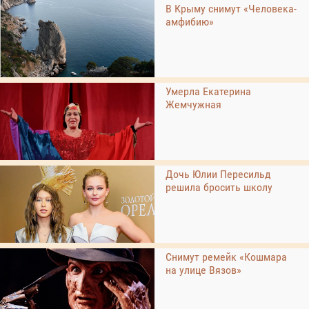
В Крыму снимут «Человека-
амфибию»
Умерла Екатерина
Жемчужная
Дочь Юлии Пересильд
решила бросить школу
Снимут ремейк «Кошмара
на улице Вязов»