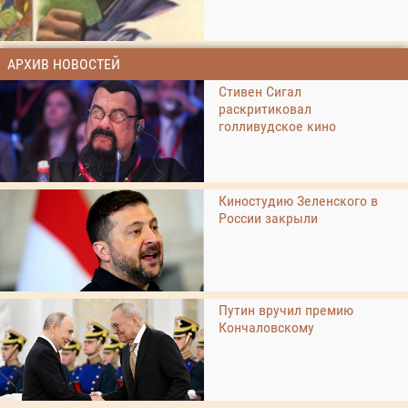
АРХИВ НОВОСТЕЙ
Стивен Сигал
раскритиковал
голливудское кино
Киностудию Зеленского в
России закрыли
Путин вручил премию
Кончаловскому