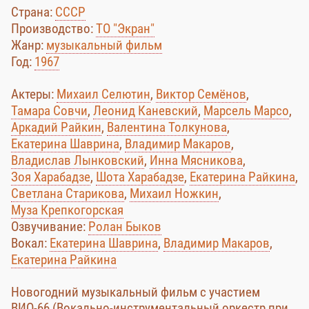
Страна:
СССР
Производство:
ТО "Экран"
Жанр:
музыкальный фильм
Год:
1967
Актеры:
Михаил Селютин
,
Виктор Семёнов
,
Тамара Совчи
,
Леонид Каневский
,
Марсель Марсо
,
Аркадий Райкин
,
Валентина Толкунова
,
Екатерина Шаврина
,
Владимир Макаров
,
Владислав Лынковский
,
Инна Мясникова
,
Зоя Харабадзе
,
Шота Харабадзе
,
Екатерина Райкина
,
Светлана Старикова
,
Михаил Ножкин
,
Муза Крепкогорская
Озвучивание:
Ролан Быков
Вокал:
Екатерина Шаврина
,
Владимир Макаров
,
Екатерина Райкина
Новогодний музыкальный фильм с участием
ВИО-66 (Вокально-инструментальный оркестр при