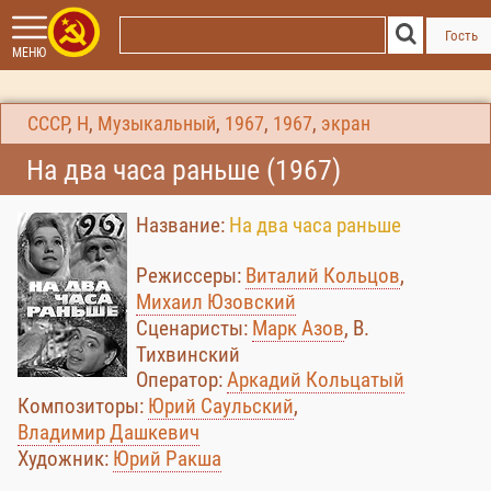
Гость
МЕНЮ
СССР
,
Н
,
Музыкальный
,
1967
,
1967
,
экран
На два часа раньше (1967)
Название:
На два часа раньше
Режиссеры:
Виталий Кольцов
,
Михаил Юзовский
Сценаристы:
Марк Азов
, В.
Тихвинский
Оператор:
Аркадий Кольцатый
Композиторы:
Юрий Саульский
,
Владимир Дашкевич
Художник:
Юрий Ракша