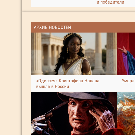
и победители
АРХИВ НОВОСТЕЙ
«Одиссея» Кристофера Нолана
Умерл
вышла в России