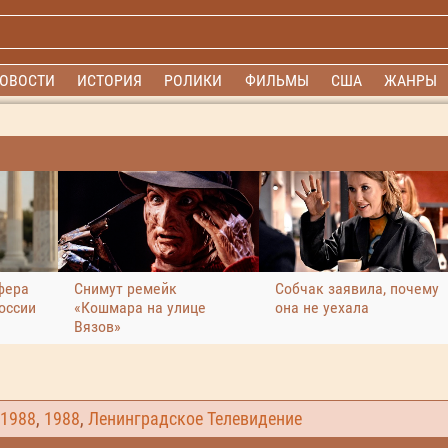
ОВОСТИ
ИСТОРИЯ
РОЛИКИ
ФИЛЬМЫ
США
ЖАНРЫ
фера
Снимут ремейк
Собчак заявила, почему
оссии
«Кошмара на улице
она не уехала
Вязов»
1988
,
1988
,
Ленинградское Телевидение