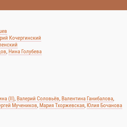
шев
рий Кочергинский
пенский
цов
,
Нина Голубева
на (II)
,
Валерий Соловьёв
,
Валентина Ганибалова
,
ергей Мучеников
,
Мария Тхоржевская
,
Юлия Бочанова