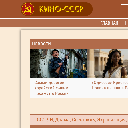
ГЛАВНАЯ
Н
НОВОСТИ
Самый дорогой
«Одиссея» Кристо
корейский фильм
Нолана вышла в Р
покажут в России
СССР
,
Н
,
Драма
,
Спектакль
,
Экранизация
,