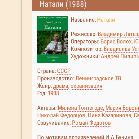
Натали (1988)
Название:
Натали
Режиссер:
Владимир Латы
Операторы:
Борис Волох
,
Ю
Композитор:
Владислав Ус
Художники:
Андрей Пилип
Страна:
СССР
Производство:
Ленинградское ТВ
Жанр:
драма
,
экранизация
Год:
1988
Актеры:
Милена Тонтегоде
,
Мария Ворони
Николай Федорцов
,
Нина Казаринова
,
С
Озвучивание:
Роман Федотов
По мотивам произведений И.А.Бунина.