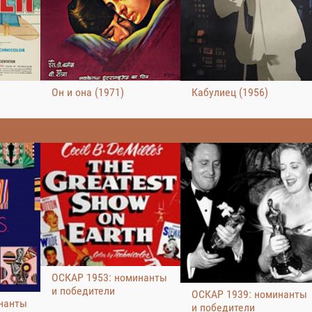
Он и она (1971)
Кабулиец (1956)
ОСКАР 1953: номинанты
и победители
ОСКАР 1939: номинанты
нанты
и победители