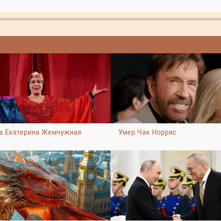
а Екатерина Жемчужная
Умер Чак Норрис