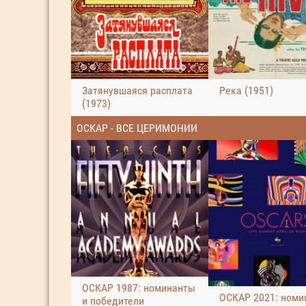
Затянувшаяся расплата
Река (1951)
(1973)
ОСКАР - ВСЕ ЦЕРИМОНИИ
ОСКАР 1987: номинанты
ОСКАР 2021: номи
и победители