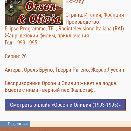
Бюжаду
Страна:
Италия
,
Франция
Производство:
Ellipse Programme
,
TF1
,
Radiotelevisione Italiana
(RAI)
Жанр:
детский фильм
,
приключения
Год:
1993
-
1995
Cерий: 26
Актеры: Орель Бруно, Тьерри Рагено, Жерар Луссин
Беспризорники Орсон и Оливия живут на лодке.
Вместе с ними - верный пес Фальстаф.
Смотреть онлайн «Орсон и Оливия (1993-1995)»
Поделиться