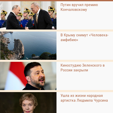
Путин вручил премию
Кончаловскому
В Крыму снимут «Человека-
амфибию»
Киностудию Зеленского в
России закрыли
Ушла из жизни народная
артистка Людмила Чурсина