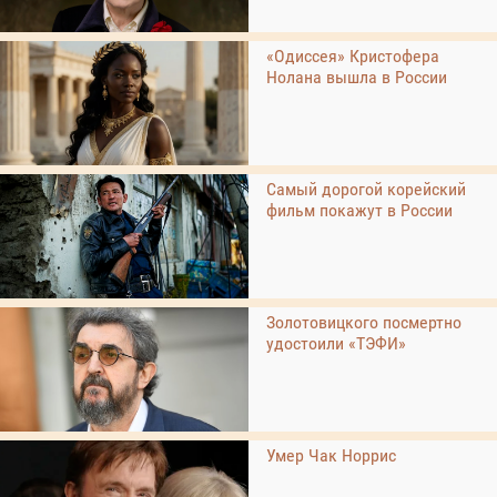
«Одиссея» Кристофера
Нолана вышла в России
Самый дорогой корейский
фильм покажут в России
Золотовицкого посмертно
удостоили «ТЭФИ»
Умер Чак Норрис