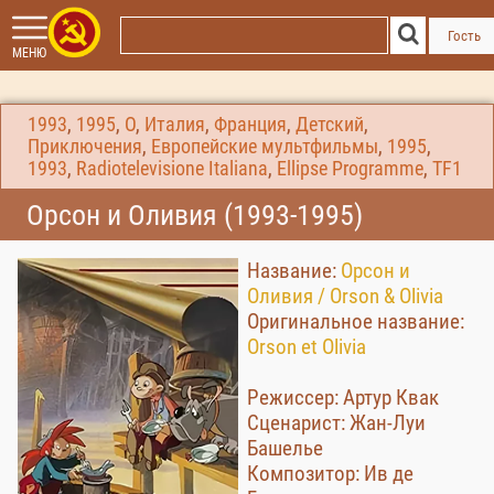
Гость
МЕНЮ
1993
,
1995
,
О
,
Италия
,
Франция
,
Детский
,
Приключения
,
Европейские мультфильмы
,
1995
,
1993
,
Radiotelevisione Italiana
,
Ellipse Programme
,
TF1
Орсон и Оливия (1993-1995)
Название:
Орсон и
Оливия / Orson & Olivia
Оригинальное название:
Orson et Olivia
Режиссер: Артур Квак
Сценарист: Жан-Луи
Башелье
Композитор: Ив де