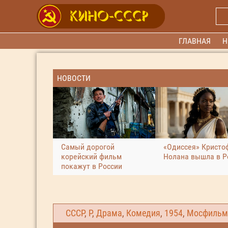
ГЛАВНАЯ
Н
НОВОСТИ
Самый дорогой
«Одиссея» Кристо
корейский фильм
Нолана вышла в Р
покажут в России
СССР
,
Р
,
Драма
,
Комедия
,
1954
,
Мосфильм