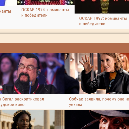
ОСКАР 1974: номинанты
нанты
и победители
ОСКАР 1997: номинанты
и победители
н Сигал раскритиковал
Собчак заявила, почему она н
вудское кино
уехала