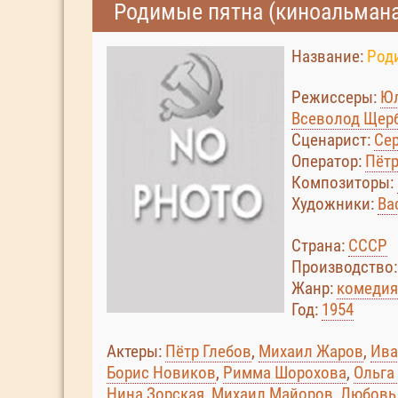
Родимые пятна (киноальмана
Название:
Род
Режиссеры:
Юл
Всеволод Щерба
Сценарист:
Се
Оператор:
Пётр
Композиторы:
Художники:
Ва
Страна:
СССР
Производство
Жанр:
комедия
Год:
1954
Актеры:
Пётр Глебов
,
Михаил Жаров
,
Ива
Борис Новиков
,
Римма Шорохова
,
Ольга
Нина Зорская
,
Михаил Майоров
,
Любовь