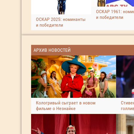
ОСКАР 1961: номи
и победители
ОСКАР 2025: номинанты
и победители
АРХИВ НОВОСТЕЙ
Кологривый сыграет в новом
Стиве
фильме о Незнайке
голли