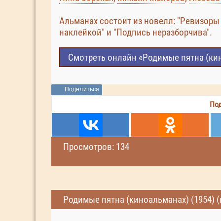
Альманах состоит из новелл: "Ревизоры 
наклейкой" и "Подпись неразборчива".
Смотреть онлайн «Родимые пятна (кин
Поделиться
Под
Просмотров: 134
Родимые пятна (киноальманах) (1954) 