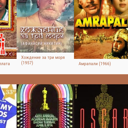
Хождение за три моря
(1957)
плата
Амрапали (1966)