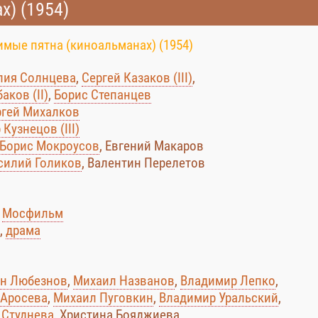
х) (1954)
имые пятна (киноальманах) (1954)
ия Солнцева
,
Сергей Казаков (III)
,
ков (II)
,
Борис Степанцев
ргей Михалков
 Кузнецов (III)
Борис Мокроусов
, Евгений Макаров
силий Голиков
, Валентин Перелетов
:
Мосфильм
,
драма
н Любезнов
,
Михаил Названов
,
Владимир Лепко
,
 Аросева
,
Михаил Пуговкин
,
Владимир Уральский
,
 Студнева
, Христина Бояджиева