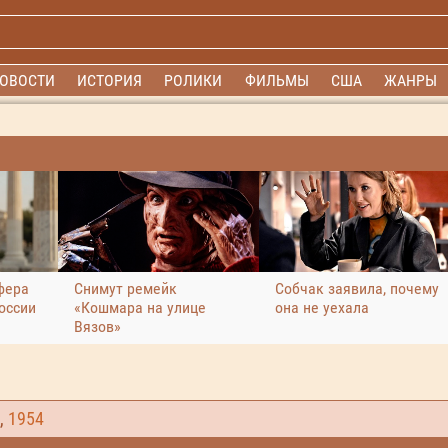
ОВОСТИ
ИСТОРИЯ
РОЛИКИ
ФИЛЬМЫ
США
ЖАНРЫ
фера
Снимут ремейк
Собчак заявила, почему
оссии
«Кошмара на улице
она не уехала
Вязов»
,
1954