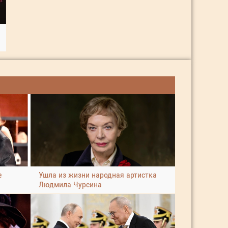
е
Ушла из жизни народная артистка
Людмила Чурсина