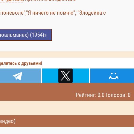
поневоле","Я ничего не помню", "Злодейка с
оальманах) (1954)»
елитесь с друзьями!
Рейтинг: 0.0 Голосов: 0
(видео)