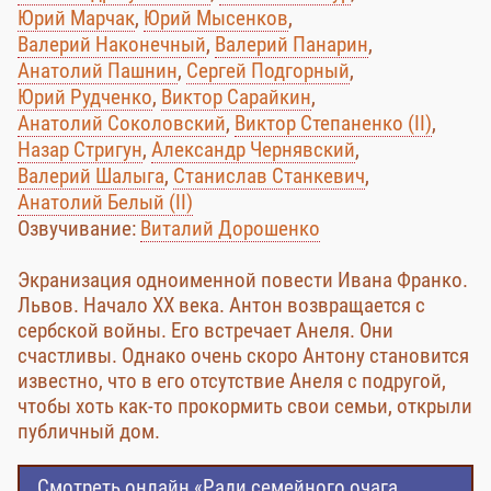
Юрий Марчак
,
Юрий Мысенков
,
Валерий Наконечный
,
Валерий Панарин
,
Анатолий Пашнин
,
Сергей Подгорный
,
Юрий Рудченко
,
Виктор Сарайкин
,
Анатолий Соколовский
,
Виктор Степаненко (II)
,
Назар Стригун
,
Александр Чернявский
,
Валерий Шалыга
,
Станислав Станкевич
,
Анатолий Белый (II)
Озвучивание:
Виталий Дорошенко
Экранизация одноименной повести Ивана Франко.
Львов. Начало ХХ века. Антон возвращается с
сербской войны. Его встречает Анеля. Они
счастливы. Однако очень скоро Антону становится
известно, что в его отсутствие Анеля с подругой,
чтобы хоть как-то прокормить свои семьи, открыли
публичный дом.
Смотреть онлайн «Ради семейного очага