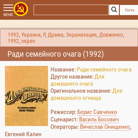
Гость
МЕНЮ
1992
,
Украина
,
Р
,
Драма
,
Экранизация
,
Довженко
,
1992
,
экран
Ради семейного очага (1992)
Название:
Ради семейного очага
Другое название:
Для
домашнего очага
Оригинальное название:
Для
домашнього огнища
Режиссер:
Борис Савченко
Сценарист:
Василь Босович
Операторы:
Вячеслав Онищенко
,
Евгений Калин