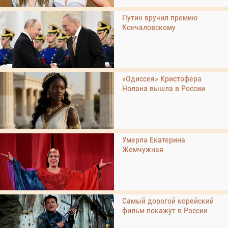
Путин вручил премию
Кончаловскому
«Одиссея» Кристофера
Нолана вышла в России
Умерла Екатерина
Жемчужная
Самый дорогой корейский
фильм покажут в России