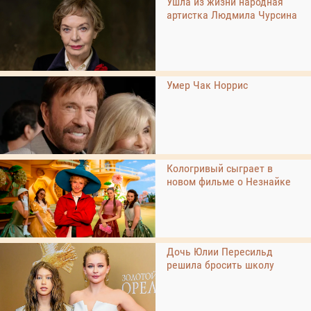
Ушла из жизни народная
артистка Людмила Чурсина
Умер Чак Норрис
Кологривый сыграет в
новом фильме о Незнайке
Дочь Юлии Пересильд
решила бросить школу