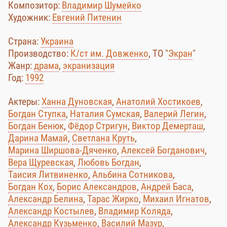
Композитор:
Владимир Шумейко
Художник:
Евгений Питенин
Страна:
Украина
Производство:
К/ст им. Довженко
, ТО "
Экран
"
Жанр:
драма
,
экранизация
Год:
1992
Актеры:
Ханна Дуновская
,
Анатолий Хостикоев
,
Богдан Ступка
,
Наталия Сумская
,
Валерий Легин
,
Богдан Бенюк
,
Фёдор Стригун
,
Виктор Демерташ
,
Дарина Мамай
,
Светлана Круть
,
Марина Ширшова-Дяченко
,
Алексей Богданович
,
Вера Щуревская
,
Любовь Богдан
,
Таисия Литвиненко
,
Альбина Сотникова
,
Богдан Кох
,
Борис Александров
,
Андрей Баса
,
Александр Белина
,
Тарас Жирко
,
Михаил Игнатов
,
Александр Костылев
,
Владимир Коляда
,
Александр Кузьменко
,
Василий Мазур
,