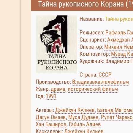
Тайна рукописного Корана (1
Название:
Тайна руко
Режиссер:
Рафаэль Га
Сценарист:
Ахмедхан 
Оператор:
Михаил Не
Композитор:
Мурад К
Художник: Владимир П
Страна:
СССР
Производство:
Владикавказтелефильм
Жанр:
драма
,
исторический фильм
Год:
1991
Актеры:
Джейхун Кулиев
,
Баганд Магом
Дагун Омаев
,
Муса Дудаев
,
Рупат Чарако
Хан Баширов
,
Габиль Алиев
Каскадеры:
Джейхун Кулиев