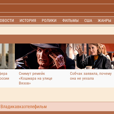
ОВОСТИ
ИСТОРИЯ
РОЛИКИ
ФИЛЬМЫ
США
ЖАНРЫ
фера
Снимут ремейк
Собчак заявила, почему
оссии
«Кошмара на улице
она не уехала
Вязов»
,
Владикавказтелефильм