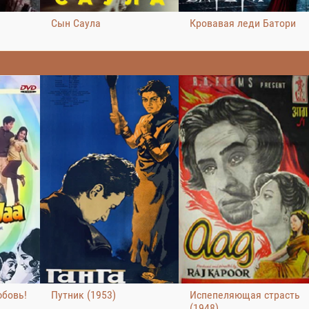
Сын Саула
Кровавая леди Батори
юбовь!
Путник (1953)
Испепеляющая страсть
(1948)