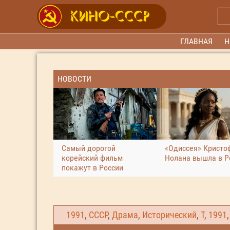
ГЛАВНАЯ
Н
НОВОСТИ
Самый дорогой
«Одиссея» Кристо
корейский фильм
Нолана вышла в Р
покажут в России
1991
,
СССР
,
Драма
,
Исторический
,
Т
,
1991