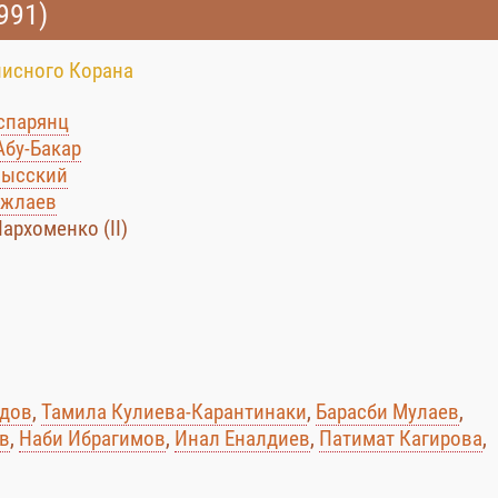
991)
писного Корана
спарянц
Абу-Бакар
мысский
ажлаев
архоменко (II)
едов
,
Тамила Кулиева-Карантинаки
,
Барасби Мулаев
,
в
,
Наби Ибрагимов
,
Инал Еналдиев
,
Патимат Кагирова
,