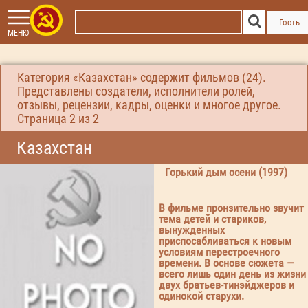
Гость
МЕНЮ
Категория «Казахстан» содержит фильмов (24).
Представлены создатели, исполнители ролей,
отзывы, рецензии, кадры, оценки и многое другое.
Страница
2
из 2
Казахстан
Горький дым осени (1997)
В фильме пронзительно звучит
тема детей и стариков,
вынужденных
приспосабливаться к новым
условиям перестроечного
времени. В основе сюжета —
всего лишь один день из жизни
двух братьев-тинэйджеров и
одинокой старухи.