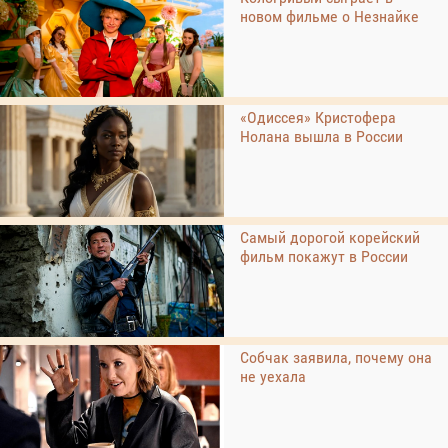
новом фильме о Незнайке
«Одиссея» Кристофера
Нолана вышла в России
Самый дорогой корейский
фильм покажут в России
Собчак заявила, почему она
не уехала