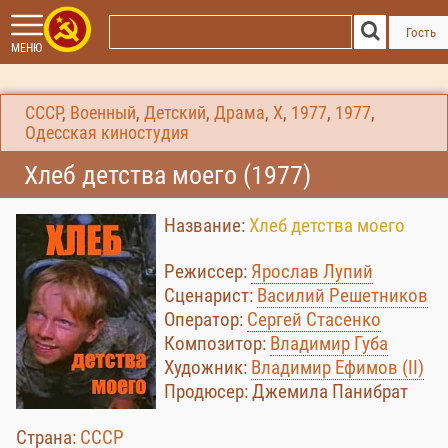
Гость
МЕНЮ
СССР
,
Военный
,
Детский
,
Драма
,
Х
,
1977
,
1977
,
Одесская киностудия
Хлеб детства моего (1977)
Название:
Хлеб детства моего
Режиссер:
Ярослав Лупий
Сценарист:
Василий Решетников
Оператор:
Сергей Стасенко
Композитор:
Владимир Губа
Художник:
Владимир Ефимов (II)
Продюсер: Джемила Панибрат
Страна:
СССР