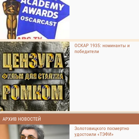
ОСКАР 1935: номинанты и
победители
АРХИВ НОВОСТЕЙ
Золотовицкого посмертно
удостоили «ТЭФИ»