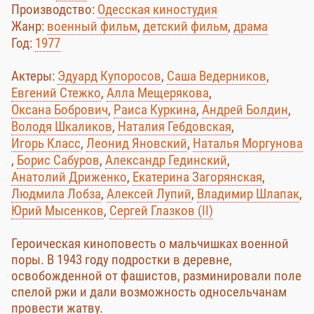
Производство:
Одесская киностудия
Жанр:
военный фильм
,
детский фильм
,
драма
Год:
1977
Актеры:
Эдуард Купоросов
,
Саша Ведерников
,
Евгений Стежко
,
Алла Мещерякова
,
Оксана Бобрович
,
Раиса Куркина
,
Андрей Болдин
,
Володя Шкаликов
,
Наталия Гебдовская
,
Игорь Класс
,
Леонид Яновский
,
Наталья Моргунова
,
Борис Сабуров
,
Александр Гединский
,
Анатолий Дриженко
,
Екатерина Загорянская
,
Людмила Лобза
,
Алексей Лупий
,
Владимир Шлапак
,
Юрий Мысенков
,
Сергей Глазков (II)
Героическая киноповесть о мальчишках военной
поры. В 1943 году подростки в деревне,
освобожденной от фашистов, разминировали поле
спелой ржи и дали возможность односельчанам
провести жатву.