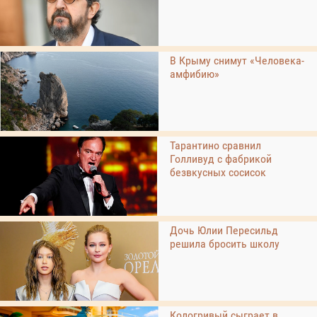
В Крыму снимут «Человека-
амфибию»
Тарантино сравнил
Голливуд с фабрикой
безвкусных сосисок
Дочь Юлии Пересильд
решила бросить школу
Кологривый сыграет в