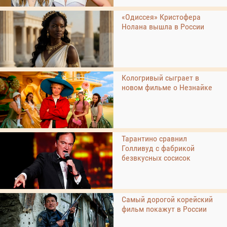
«Одиссея» Кристофера
Нолана вышла в России
Кологривый сыграет в
новом фильме о Незнайке
Тарантино сравнил
Голливуд с фабрикой
безвкусных сосисок
Самый дорогой корейский
фильм покажут в России