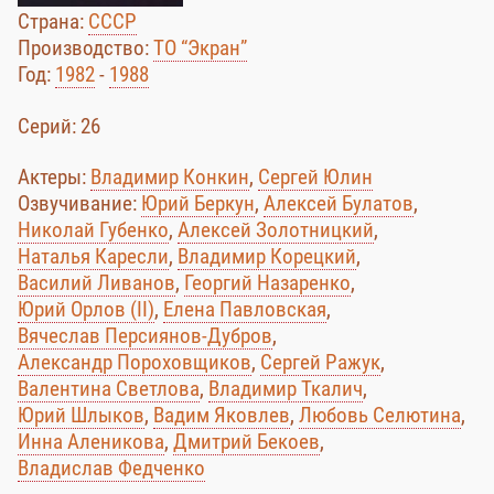
Страна:
СССР
Производство:
ТО “Экран”
Год:
1982
-
1988
Cерий: 26
Актеры:
Владимир Конкин
,
Сергей Юлин
Озвучивание:
Юрий Беркун
,
Алексей Булатов
,
Николай Губенко
,
Алексей Золотницкий
,
Наталья Каресли
,
Владимир Корецкий
,
Василий Ливанов
,
Георгий Назаренко
,
Юрий Орлов (II)
,
Елена Павловская
,
Вячеслав Персиянов-Дубров
,
Александр Пороховщиков
,
Сергей Ражук
,
Валентина Светлова
,
Владимир Ткалич
,
Юрий Шлыков
,
Вадим Яковлев
,
Любовь Селютина
,
Инна Аленикова
,
Дмитрий Бекоев
,
Владислав Федченко