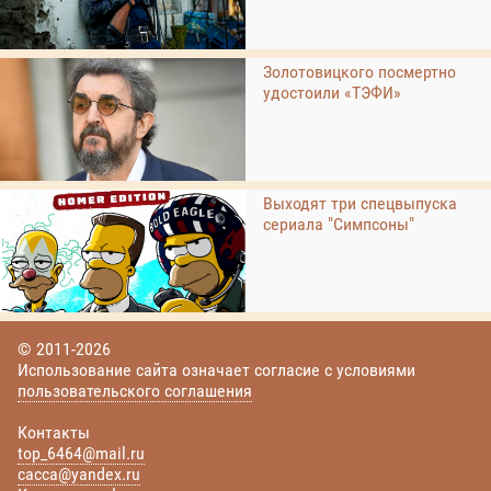
Золотовицкого посмертно
удостоили «ТЭФИ»
Выходят три спецвыпуска
сериала "Симпсоны"
© 2011-2026
Использование сайта означает согласие с условиями
пользовательского соглашения
Контакты
top_6464@mail.ru
cacca@yandex.ru