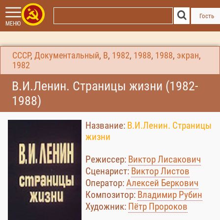
Гость
МЕНЮ
СССР
,
Документальный
,
В
,
1982
,
1988
,
1988
,
экран
,
1982
В.И.Ленин. Страницы жизни (1982-
1988)
Название:
В.И.Ленин. Страницы
жизни
Режиссер:
Виктор Лисакович
Сценарист:
Виктор Листов
Оператор:
Алексей Беркович
Композитор:
Владимир Рубин
Художник:
Пётр Пророков