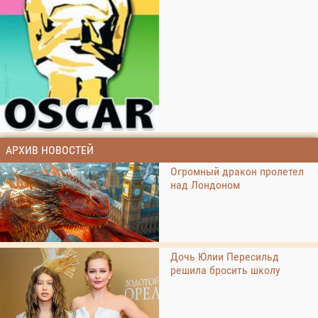
АРХИВ НОВОСТЕЙ
Огромный дракон пролетел
над Лондоном
Дочь Юлии Пересильд
решила бросить школу