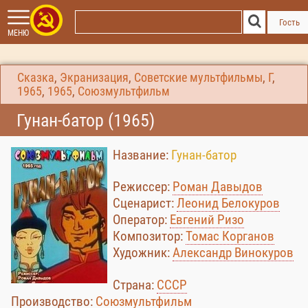
Гость
МЕНЮ
Сказка
,
Экранизация
,
Советские мультфильмы
,
Г
,
1965
,
1965
,
Союзмультфильм
Гунан-батор (1965)
Название:
Гунан-батор
Режиссер:
Роман Давыдов
Сценарист:
Леонид Белокуров
Оператор:
Евгений Ризо
Композитор:
Томас Корганов
Художник:
Александр Винокуров
Страна:
СССР
Производство:
Союзмультфильм