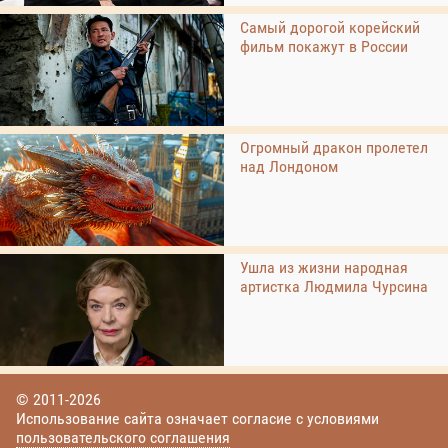
Самый дорогой корейский
фильм покажут в России
Огромный дракон пролетел
над Лондоном
Ушла из жизни народная
артистка Людмила Чурсина
© 2011-2026
Использование сайта означает согласие с условиями
пользовательского соглашения