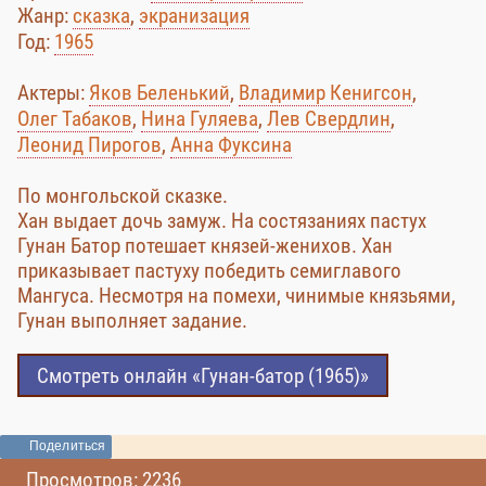
Жанр:
сказка
,
экранизация
Год:
1965
Актеры:
Яков Беленький
,
Владимир Кенигсон
,
Олег Табаков
,
Нина Гуляева
,
Лев Свердлин
,
Леонид Пирогов
,
Анна Фуксина
По монгольской сказке.
Хан выдает дочь замуж. На состязаниях пастух
Гунан Батор потешает князей-женихов. Хан
приказывает пастуху победить семиглавого
Мангуса. Несмотря на помехи, чинимые князьями,
Гунан выполняет задание.
Смотреть онлайн «Гунан-батор (1965)»
Поделиться
Просмотров: 2236