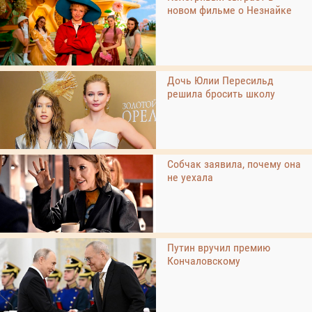
новом фильме о Незнайке
Дочь Юлии Пересильд
решила бросить школу
Собчак заявила, почему она
не уехала
Путин вручил премию
Кончаловскому