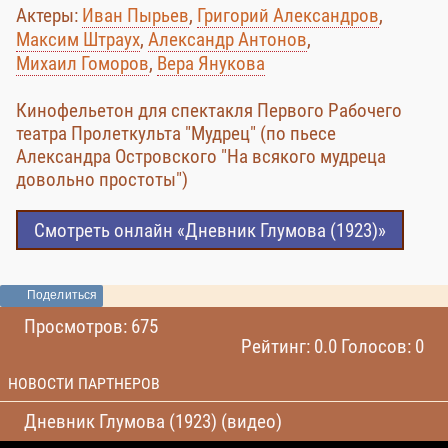
Актеры:
Иван Пырьев
,
Григорий Александров
,
Максим Штраух
,
Александр Антонов
,
Михаил Гоморов
,
Вера Янукова
Кинофельетон для спектакля Первого Рабочего
театра Пролеткульта "Мудрец" (по пьесе
Александра Островского "На всякого мудреца
довольно простоты")
Смотреть онлайн «Дневник Глумова (1923)»
Поделиться
Просмотров: 675
Рейтинг: 0.0 Голосов: 0
НОВОСТИ ПАРТНЕРОВ
Дневник Глумова (1923) (видео)