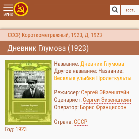
Гость
МЕНЮ
СССР
,
Короткометражный
,
1923
,
Д
,
1923
Дневник Глумова (1923)
Название:
Дневник Глумова
Другое название: Название:
Веселые улыбки Пролеткульты
Режиссер:
Сергей Эйзенштейн
Сценарист:
Сергей Эйзенштейн
Оператор:
Борис Франциссон
Страна:
СССР
Год:
1923