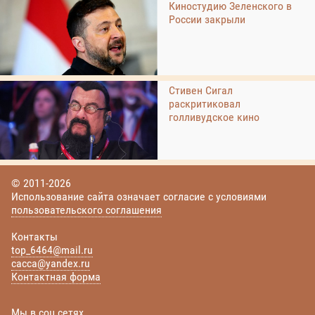
Киностудию Зеленского в
России закрыли
Стивен Сигал
раскритиковал
голливудское кино
© 2011-2026
Использование сайта означает согласие с условиями
пользовательского соглашения
Контакты
top_6464@mail.ru
cacca@yandex.ru
Контактная форма
Мы в соц сетях