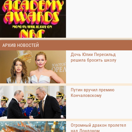
АРХИВ НОВОСТЕЙ
Дочь Юлии Пересильд
решила бросить школу
Путин вручил премию
Кончаловскому
Огромный дракон пролетел
над Лондоном