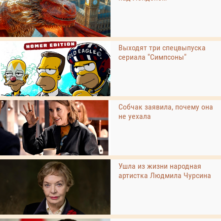
Выходят три спецвыпуска
сериала "Симпсоны"
Собчак заявила, почему она
не уехала
Ушла из жизни народная
артистка Людмила Чурсина