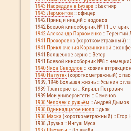
1943 Насреддин в Бухаре
:: Бахтияр
1943 Лермонтов
:: офицер
1942 Принц и нищий :: водовоз
1942 Боевой киносборник № 11 :: старик
1942 Александр Пархоменко
:: Терентий
1941 Прохоровна
(короткометражный) ::
1941 Приключения Корзинкиной
:: конф
1941 Волшебное зерно :: Ветер
1941 Боевой киносборник №8 :: немецки
1940 Яков Свердлов
:: хозяин аттракцио
1940 На путях
(короткометражный) :: па
1939, 1946 Большая жизнь :: Усынин :: гл
1939 Трактористы :: Кирилл Петрович
1939 Мои университеты :: Семенов
1938 Человек с ружьём
:: Андрей Дымов
1938 Одиннадцатое июля
:: дьяк
1938 Маска
(короткометражный) :: Егор
1938 Друзья :: Ингуш Муса
1937 Шахтеры
:: Лошадёв