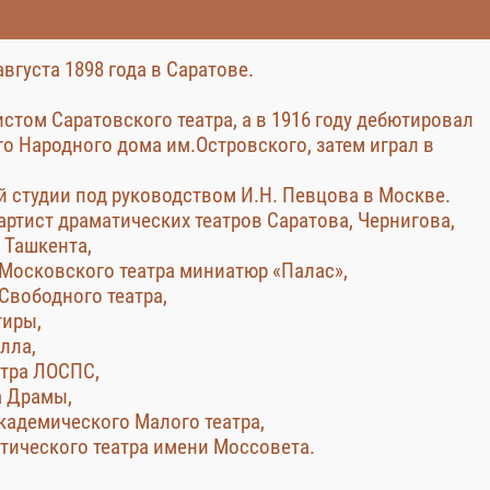
августа 1898 года в Саратове.
истом Саратовского театра, а в 1916 году дебютировал
го Народного дома им.Островского, затем играл в
й студии под руководством И.Н. Певцова в Москве.
артист драматических театров Саратова, Чернигова,
 Ташкента,
т Московского театра миниатюр «Палас»,
 Свободного театра,
тиры,
лла,
атра ЛОСПС,
а Драмы,
академического Малого театра,
атического театра имени Моссовета.