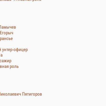
 Ламычев
 Егорыч
ерансье
й унтер-офицер
на
ссажир
авная роль
 Николаевич Пятигоров