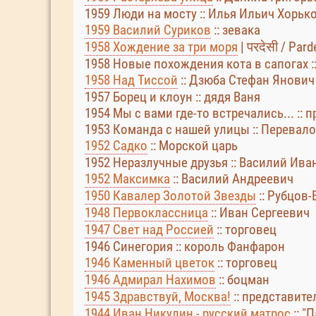
1959 Люди на мосту :: Илья Ильич Хорьк
1959 Василий Суриков
:: зевака
1958 Хождение за три моря
| परदेसी / Par
1958 Новые похождения кота в сапогах :
1958 Над Тиссой
:: Дзюба Стефан Янович
1957 Борец и клоун :: дядя Ваня
1954 Мы с вами где-то встречались... ::
1953 Команда с нашей улицы :: Перевал
1952 Садко
:: Морской царь
1952 Неразлучные друзья :: Василий Ив
1952 Максимка
:: Василий Андреевич
1950 Кавалер Золотой Звезды
:: Рубцов
1948 Первоклассница
:: Иван Сергеевич
1947 Свет над Россией
:: торговец
1946 Синегория :: король Фанфарон
1946 Каменный цветок
:: торговец
1946 Адмирал Нахимов
:: боцман
1945 Здравствуй, Москва!
:: представите
1944 Иван Никулин - русский матрос
:: "