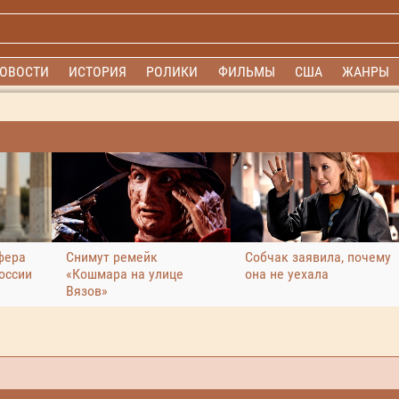
ОВОСТИ
ИСТОРИЯ
РОЛИКИ
ФИЛЬМЫ
США
ЖАНРЫ
фера
Снимут ремейк
Собчак заявила, почему
оссии
«Кошмара на улице
она не уехала
Вязов»