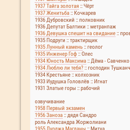
1937 Тайга золотая
:: Чёрт
1937 Женитьба
:: Кочкарев
1936 Дубровский :: полковник
1936 Депутат Балтики :: метранпаж
1936 Девушка спешит на свидание
:: пр
1935 Подруги :: трактирщик
1935 Лунный камень
:: геолог
1935 Инженер Гоф
:: Олес
1934 Юность Максима
:: Дёма - Савченко
1934 Люблю ли тебя?
:: господин Тушкан
1934 Крестьяне :: колхозник
1933 Иудушка Головлёв :: Игнат
1931 Златые горы :: рабочий
озвучивание
1958 Первый экзамен
1956 Заноза
:: дядя Сандро
роль Александра Жоржолиани
1955 Лурджа Магданы
:: Митуа