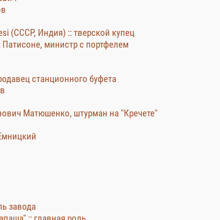
ов
desi (СССР, Индия) :: тверской купец
: Патисоне, министр с портфелем
 продавец станционного буфета
ов
анович Матюшенко, штурман на "Кречете"
-Емницкий
ль завода
Папаша" :: главная роль