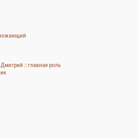
овожающий
 Дмитрий :: главная роль
чик