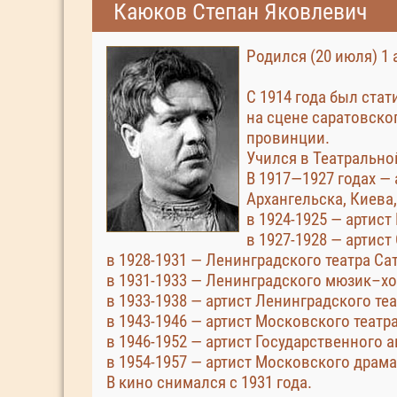
Каюков Степан Яковлевич
Родился (20 июля) 1 
С 1914 года был стат
на сцене саратовско
провинции.
Учился в Театрально
В 1917—1927 годах — 
Архангельска, Киева,
в 1924-1925 — артис
в 1927-1928 — артист
в 1928-1931 — Ленинградского театра Са
в 1931-1933 — Ленинградского мюзик–хо
в 1933-1938 — артист Ленинградского те
в 1943-1946 — артист Московского театр
в 1946-1952 — артист Государственного 
в 1954-1957 — артист Московского драм
В кино снимался с 1931 года.