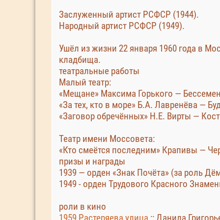
Заслуженный артист РСФСР (1944).
Народный артист РСФСР (1949).
Ушёл из жизни 22 января 1960 года в Мо
кладбища.
театральные работы
Малый театр:
«Мещане» Максима Горького — Бессеме
«За тех, кто в море» Б.А. Лавренёва — Бу
«Заговор обречённых» Н.Е. Вирты — Кост
Театр имени Моссовета:
«Кто смеётся последним» Крапивы — Че
призы и награды
1939 — орден «Знак Почёта» (за роль Д
1949 - орден Трудового Красного Знамен
роли в кино
1959 Растеряева улица
:: Данила Григорь