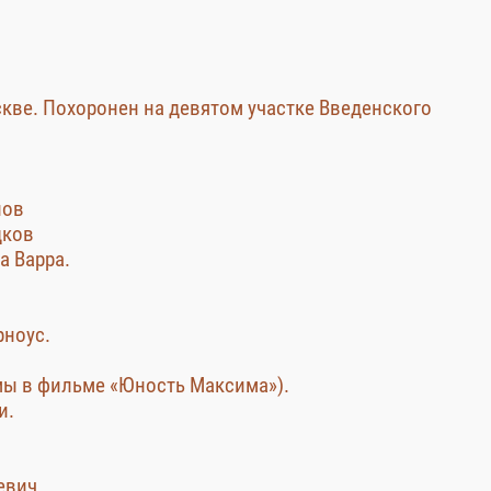
скве. Похоронен на девятом участке Введенского
нов
дков
а Варра.
рноус.
ёмы в фильме «Юность Максима»).
и.
евич