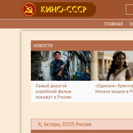
ГЛАВНАЯ
Н
НОВОСТИ
Самый дорогой
«Одиссея» Кристо
корейский фильм
Нолана вышла в Р
покажут в России
К
,
Актеры
,
СССР, Россия