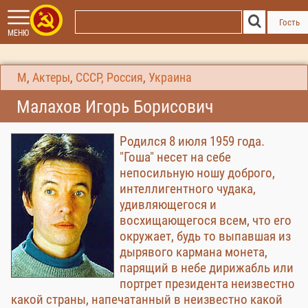
Гость
МЕНЮ
М
,
Актеры
,
СССР, Россия
,
Украина
Малахов Игорь Борисович
Родился 8 июля 1959 года.
"Гоша" несет на себе
непосильную ношу доброго,
интеллигентного чудака,
удивляющегося и
восхищающегося всем, что его
окружает, будь то выпавшая из
дырявого кармана монета,
парящий в небе дирижабль или
портрет президента неизвестно
какой страны, напечатанный в неизвестно какой