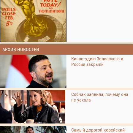
АРХИВ НОВОСТЕЙ
Киностудию Зеленского в
России закрыли
Собчак заявила, почему она
не уехала
Самый дорогой корейский