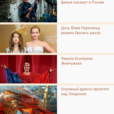
фильм покажут в России
Дочь Юлии Пересильд
решила бросить школу
Умерла Екатерина
Жемчужная
Огромный дракон пролетел
над Лондоном