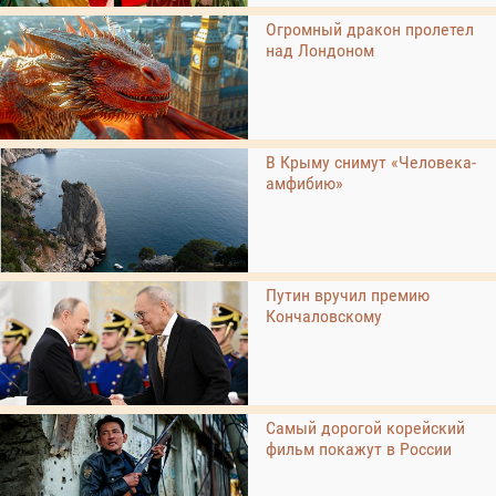
Огромный дракон пролетел
над Лондоном
В Крыму снимут «Человека-
амфибию»
Путин вручил премию
Кончаловскому
Самый дорогой корейский
фильм покажут в России