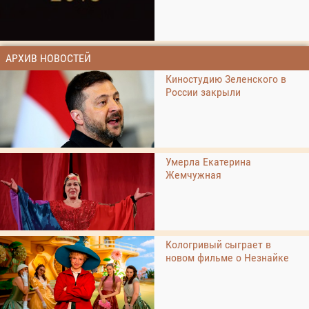
АРХИВ НОВОСТЕЙ
Киностудию Зеленского в
России закрыли
Умерла Екатерина
Жемчужная
Кологривый сыграет в
новом фильме о Незнайке