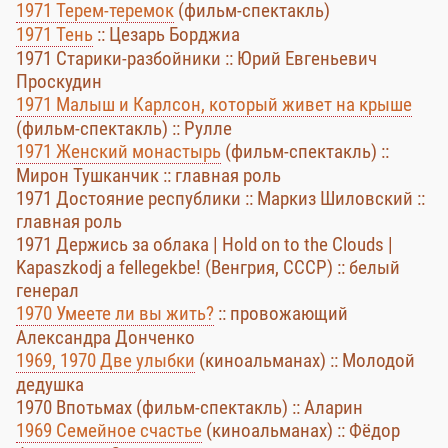
1971 Терем-теремок
(фильм-спектакль)
1971 Тень
:: Цезарь Борджиа
1971 Старики-разбойники :: Юрий Евгеньевич
Проскудин
1971 Малыш и Карлсон, который живет на крыше
(фильм-спектакль) :: Рулле
1971 Женский монастырь
(фильм-спектакль) ::
Мирон Тушканчик :: главная роль
1971 Достояние республики :: Маркиз Шиловский ::
главная роль
1971 Держись за облака | Hold on to the Clouds |
Kapaszkodj a fellegekbe! (Венгрия, СССР) :: белый
генерал
1970 Умеете ли вы жить?
:: провожающий
Александра Донченко
1969, 1970 Две улыбки
(киноальманах) :: Молодой
дедушка
1970 Впотьмах (фильм-спектакль) :: Аларин
1969 Семейное счастье
(киноальманах) :: Фёдор