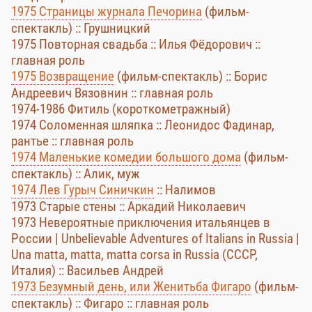
1975 Страницы журнала Печорина
(фильм-
спектакль) :: Грушницкий
1975 Повторная свадьба :: Илья Фёдорович ::
главная роль
1975 Возвращение
(фильм-спектакль) :: Борис
Андреевич Вязовнин :: главная роль
1974-1986 Фитиль (короткометражный)
1974 Соломенная шляпка :: Леонидос Фадинар,
рантье :: главная роль
1974 Маленькие комедии большого дома
(фильм-
спектакль) :: Алик, муж
1974 Лев Гурыч Синичкин
:: Налимов
1973 Старые стены :: Аркадий Николаевич
1973 Невероятные приключения итальянцев в
России | Unbelievable Adventures of Italians in Russia |
Una matta, matta, matta corsa in Russia (CCCР,
Италия) :: Васильев Андрей
1973 Безумный день, или Женитьба Фигаро
(фильм-
спектакль) :: Фигаро :: главная роль