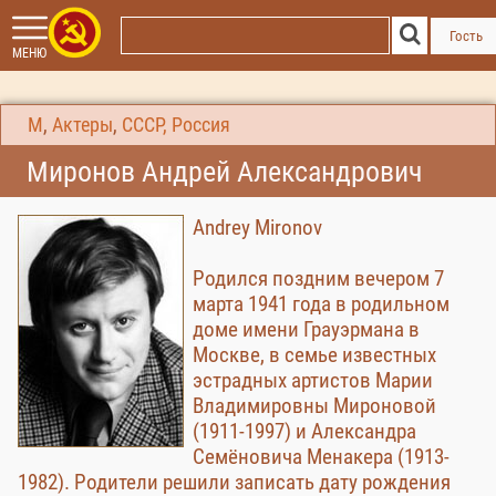
Гость
МЕНЮ
М
,
Актеры
,
СССР, Россия
Миронов Андрей Александрович
Andrey Mironov
Родился поздним вечером 7
марта 1941 года в родильном
доме имени Грауэрмана в
Москве, в семье известных
эстрадных артистов Марии
Владимировны Мироновой
(1911-1997) и Александра
Семёновича Менакера (1913-
1982). Родители решили записать дату рождения