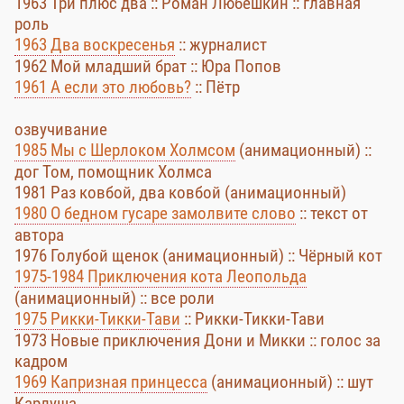
1963 Три плюс два :: Роман Любешкин :: главная
роль
1963 Два воскресенья
:: журналист
1962 Мой младший брат :: Юра Попов
1961 А если это любовь?
:: Пётр
озвучивание
1985 Мы с Шерлоком Холмсом
(анимационный) ::
дог Том, помощник Холмса
1981 Раз ковбой, два ковбой (анимационный)
1980 О бедном гусаре замолвите слово
:: текст от
автора
1976 Голубой щенок (анимационный) :: Чёрный кот
1975-1984 Приключения кота Леопольда
(анимационный) :: все роли
1975 Рикки-Тикки-Тави
:: Рикки-Тикки-Тави
1973 Новые приключения Дони и Микки :: голос за
кадром
1969 Капризная принцесса
(анимационный) :: шут
Карлуша