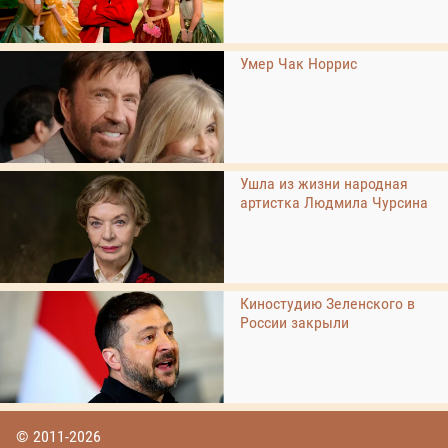
Умер Чак Норрис
Ушла из жизни народная
артистка Людмила Чурсина
Киностудию Зеленского в
России закрыли
© 2011-2026