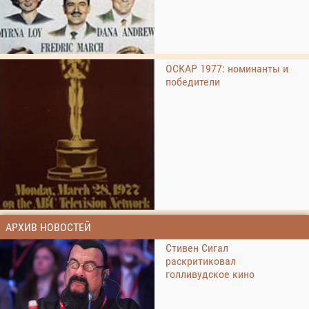
ОСКАР 1977: номинанты и
победители
АРХИВ НОВОСТЕЙ
Стивен Сигал
раскритиковал
голливудское кино