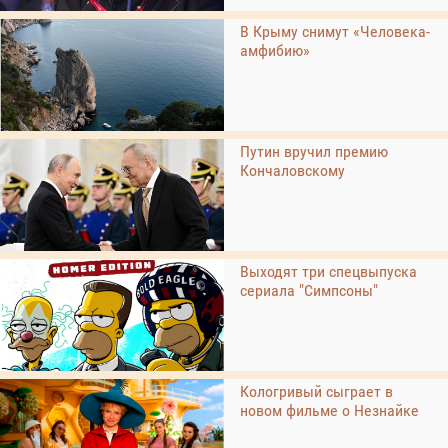
В Крыму снимут «Человека-
амфибию»
Путин вручил премию
Кончаловскому
Выходят три спецвыпуска
сериала "Симпсоны"
Кологривый сыграет в
новом фильме о Незнайке