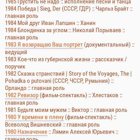
1985 Грустить не надо :: исполнение песни и танца
1984 Победа | Sieg, Der (СССР, ГДР) :: Чарльз Брайт ::
главная роль
1984 Мой друг Иван Лапшин :: Ханин
1984 Блондинка за углом :: Николай Порываев ::
главная роль
1983 Я возвращаю Ваш портрет
(документальный) ::
ведущий
1983 Кое-что из губернской жизни :: рассказчик /
поручик
1982 Сказка странствий | Story of the Voyages, The |
Pohadka o putovani (СССР, ЧССР, Румыния) ::
Орландо :: главная роль
1982 Ревизор
(фильм-спектакль) :: Хлестаков ::
главная роль
1981 Будьте моим мужем :: Виктор :: главная роль
1980 У времени в плену
(фильм-спектакль) ::
Всеволод Вишневский :: главная роль
1980 Назначение
:: Лямин Алексей Юрьевич ::
главная роль