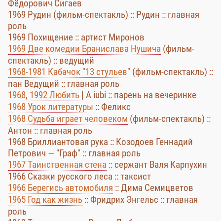
Фёдорович Сигаев
1969 Рудин (фильм-спектакль) :: Рудин :: главная
роль
1969 Похищение :: артист Миронов
1969 Две комедии Бранислава Нушича
(фильм-
спектакль) :: ведущий
1968-1981 Кабачок "13 стульев"
(фильм-спектакль) ::
пан Ведущий :: главная роль
1968, 1992 Любить
| A iubi :: парень на вечеринке
1968 Урок литературы
:: Феликс
1968 Судьба играет человеком
(фильм-спектакль) ::
Антон :: главная роль
1968 Бриллиантовая рука :: Козодоев Геннадий
Петрович — "Граф" :: главная роль
1967 Таинственная стена
:: сержант Валя Карпухин
1966 Сказки русского леса :: таксист
1966 Берегись автомобиля
:: Дима Семицветов
1965 Год как жизнь
:: Фридрих Энгельс :: главная
роль