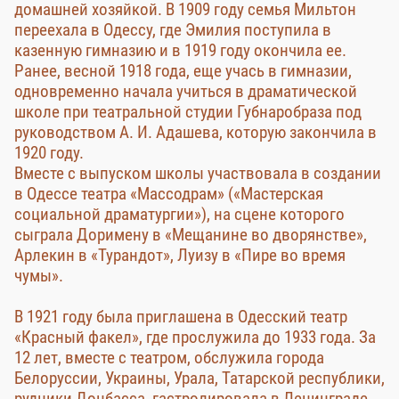
домашней хозяйкой. В 1909 году семья Мильтон
переехала в Одессу, где Эмилия поступила в
казенную гимназию и в 1919 году окончила ее.
Ранее, весной 1918 года, еще учась в гимназии,
одновременно начала учиться в драматической
школе при театральной студии Губнаробраза под
руководством А. И. Адашева, которую закончила в
1920 году.
Вместе с выпуском школы участвовала в создании
в Одессе театра «Массодрам» («Мастерская
социальной драматургии»), на сцене которого
сыграла Доримену в «Мещанине во дворянстве»,
Арлекин в «Турандот», Луизу в «Пире во время
чумы».
В 1921 году была приглашена в Одесский театр
«Красный факел», где прослужила до 1933 года. За
12 лет, вместе с театром, обслужила города
Белоруссии, Украины, Урала, Татарской республики,
рудники Донбасса, гастролировала в Ленинграде