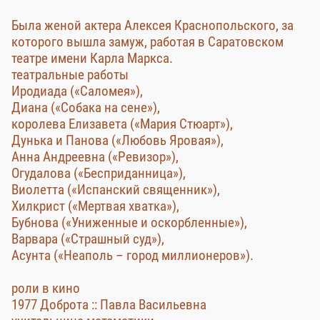
Была женой актера Алексея Краснопольского, за
которого вышла замуж, работая в Саратовском
театре имени Карла Маркса.
театральные работы
Иродиада («Саломея»),
Диана («Собака на сене»),
королева Елизавета («Мария Стюарт»),
Дунька и Панова («Любовь Яровая»),
Анна Андреевна («Ревизор»),
Огудалова («Бесприданница»),
Виолетта («Испанский священник»),
Хилкрист («Мертвая хватка»),
Бубнова («Униженные и оскорбленные»),
Варвара («Страшный суд»),
Асунта («Неаполь – город миллионеров»).
роли в кино
1977 Доброта :: Павла Васильевна