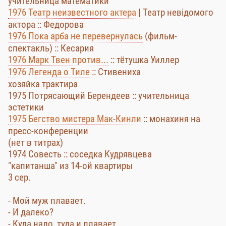
учительница математики
1976 Театр неизвестного актера
| Театр невідомого
актора :: Федорова
1976 Пока арба не перевернулась
(фильм-
спектакль) :: Кесария
1976 Марк Твен против...
:: тётушка Уиллер
1976 Легенда о Тиле
:: Стивениха
хозяйка трактира
1975 Потрясающий Берендеев :: учительница
эстетики
1975 Бегство мистера Мак-Кинли
:: монахиня на
пресс-конференции
(нет в титрах)
1974 Совесть :: соседка Кудрявцева
"капитанша" из 14-ой квартиры
3 сер.
- Мой муж плавает.
- И далеко?
- Куда надо, туда и плавает.