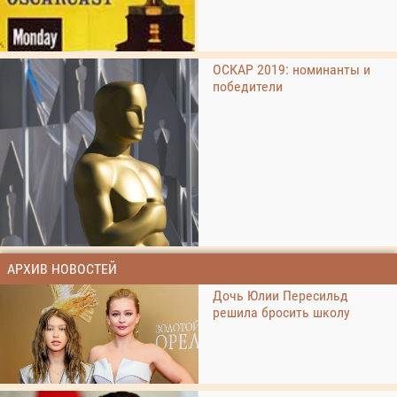
ОСКАР 2019: номинанты и
победители
АРХИВ НОВОСТЕЙ
Дочь Юлии Пересильд
решила бросить школу