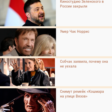
Киностудию Зеленского в
России закрыли
Умер Чак Норрис
Собчак заявила, почему она
не уехала
Снимут ремейк «Кошмара
на улице Вязов»