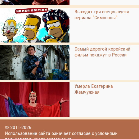
Выходят три спецвыпуска
сериала "Симпсоны"
Самый дорогой корейский
фильм покажут в России
Умерла Екатерина
Жемчужная
© 2011-2026
Использование сайта означает согласие с условиями