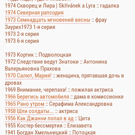
1974 Скворец и Лира | Skřivánek a Lyra :: гадалка
1974 Северная рапсодия
1973 Семнадцать мгновений весны
:: фрау
Заурих1973 1-я серия
1973 2-я серия
1973 6-я серия
1973 Кортик :: Подволоцкая
1972 Следствие ведут Знатоки :: Антонина
Валерьяновна Прахова
1970 Салют, Мария!
:: женщина, прятавшая дочь в
дровах
1969 Внимание, черепаха! :: пожилая актриса
1966 Берегись автомобиля
:: дама в комиссионке
1965 Рано утром
:: Серафима Александровна
1958 Шли солдаты...
:: актриса
1956 Как Джанни попал в ад
:: Цита
1955 Костер бессмертия :: Елизавета
1941 Богдан Хмельницкий :: Потоцкая