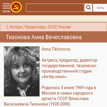
Гость
МЕНЮ
Т
,
Актеры
,
Продюсеры
,
СССР, Россия
Тихонова Анна Вячеславовна
Anna Tikhonova
Актриса, продюсер, директор
государственной, творческо-
производственной студии
«Актёр кино».
Родилась 5 июля 1969 года в
Москве в семье народного
артиста СССР Вячеслава
Васильевича Тихонова (1928-2009).