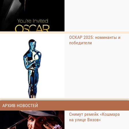
ОСКАР 2025: номинанты и
победители
АРХИВ НОВОСТЕЙ
Снимут ремейк «Кошмара
на улице Вязов»