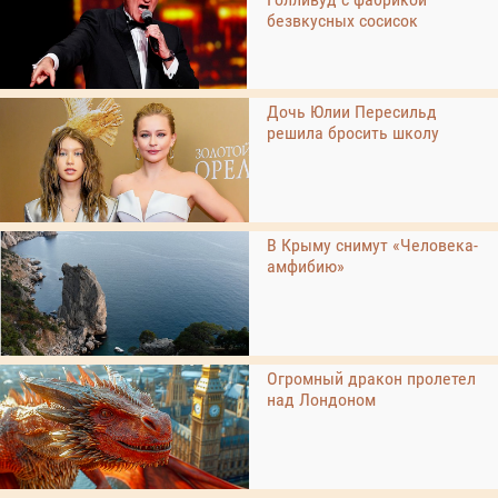
безвкусных сосисок
Дочь Юлии Пересильд
решила бросить школу
В Крыму снимут «Человека-
амфибию»
Огромный дракон пролетел
над Лондоном