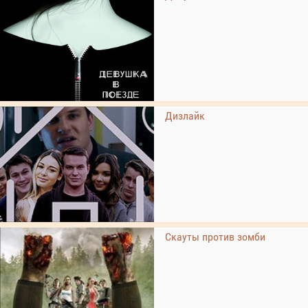
Дизлайк
Скауты против зомби