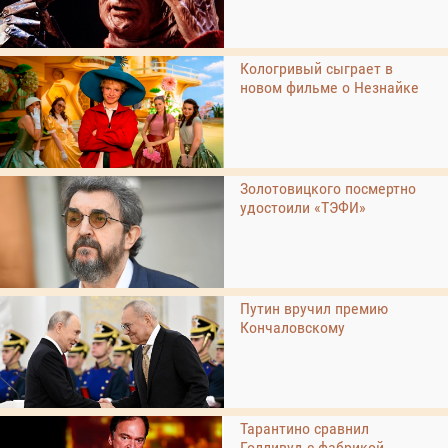
Кологривый сыграет в
новом фильме о Незнайке
Золотовицкого посмертно
удостоили «ТЭФИ»
Путин вручил премию
Кончаловскому
Тарантино сравнил
Голливуд с фабрикой