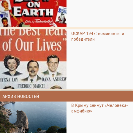
ОСКАР 1947: номинанты и
победители
АРХИВ НОВОСТЕЙ
В Крыму снимут «Человека-
амфибию»