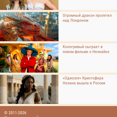
Огромный дракон пролетел
над Лондоном
Кологривый сыграет в
новом фильме о Незнайке
«Одиссея» Кристофера
Нолана вышла в России
© 2011-2026