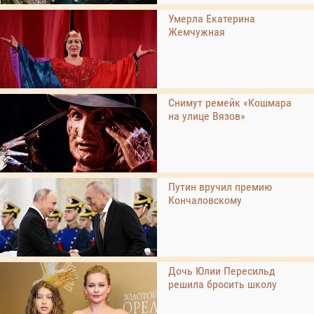
Умерла Екатерина
Жемчужная
Снимут ремейк «Кошмара
на улице Вязов»
Путин вручил премию
Кончаловскому
Дочь Юлии Пересильд
решила бросить школу