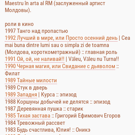
Maestru în arta al RM (заслуженный артист
Молдовы).
роли в кино
1997 Танго над пропастью
1992 Лучший в мире, или Просто осенний день
| Cea
mai buna dintre lumi sau o simpla zi de toamna
(Молдова, короткометражный) :: главная роль
1991 Ой, ой, не наливай!!
| Văleu, Văleu nu Turna!!
1990 Черная магия, или Свидание с дьяволом
::
Филат
1989 Тайные милости
1989 Стук в дверь
1989 Западня
| Курса :: эпизод
1988 Коршуны добычей не делятся :: эпизод
1987 Деревянная пушка :: старик
1985 Тихая застава
:: Григорий Ефимович Егоров
1984 Тревожный рассвет
1983 Будь счастлива, Юлия! :: Оникэ