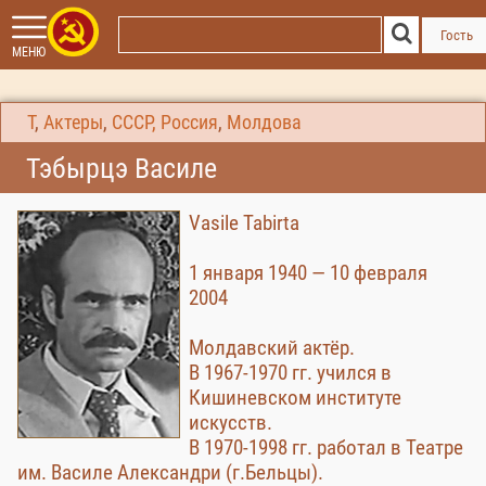
Гость
МЕНЮ
Т
,
Актеры
,
СССР, Россия
,
Молдова
Тэбырцэ Василе
Vasile Tabirta
1 января 1940 — 10 февраля
2004
Молдавский актёр.
В 1967-1970 гг. учился в
Кишиневском институте
искусств.
В 1970-1998 гг. работал в Театре
им. Василе Александри (г.Бельцы).