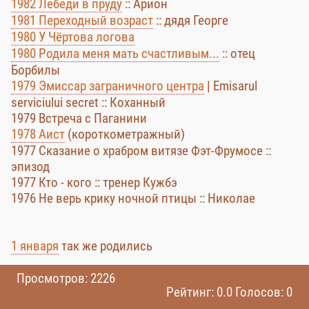
1982 Лебеди в пруду
:: Арион
1981 Переходный возраст
:: дядя Георге
1980 У Чёртова логова
1980 Родила меня мать счастливым...
:: отец
Борбилы
1979 Эмиссар заграничного центра
| Emisarul
serviciului secret :: Коханный
1979 Встреча с Паганини
1978 Аист
(короткометражный)
1977 Сказание о храбром витязе Фэт-Фрумосе ::
эпизод
1977 Кто - кого :: тренер Кужбэ
1976 Не верь крику ночной птицы :: Николае
1 января
так же родились
Просмотров: 2226
Рейтинг: 0.0 Голосов: 0