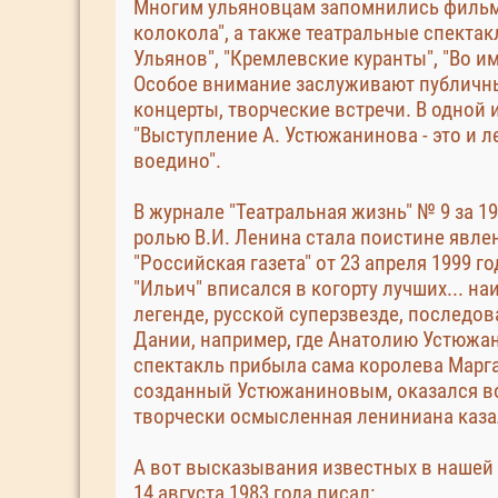
Многим ульяновцам запомнились фильмы 
колокола", а также театральные спектак
Ульянов", "Кремлевские куранты", "Во им
Особое внимание заслуживают публичны
концерты, творческие встречи. В одной
"Выступление А. Устюжанинова - это и л
воедино".
В журнале "Театральная жизнь" № 9 за 1
ролью В.И. Ленина стала поистине явле
"Российская газета" от 23 апреля 1999 
"Ильич" вписался в когорту лучших... на
легенде, русской суперзвезде, последов
Дании, например, где Анатолию Устюжан
спектакль прибыла сама королева Марга
созданный Устюжаниновым, оказался во
творчески осмысленная лениниана каза
А вот высказывания известных в нашей с
14 августа 1983 года писал: