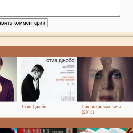
Стив Джобс
Под покровом ночи
(2016)