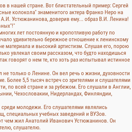
ов в нашей стране. Вот блистательный пример: Сергей
сные колокола" знаменитого актера Франко Неро на
А.И. Устюжанинова, доверив ему... образ В.И. Ленина!
вных"!"
ногих лет постоянную и кропотливую работу по
личало удивительно бережное отношение к ленинскому
че материала и высокий артистизм. Слушая его, порою
лько увлекал своим рассказом, что будто находишься
так говорят о нем те, кто хоть раз испытывал истинное
л не только о Ленине. Он вел речь о жизни, духовности
ме. Более 5,5 тысяч встреч со зрителями и слушателями
ти, по всей стране и за рубежом. Его слушали в Англии,
мынии, Чехословакии, Нидерландах, Финляндии,
 среди молодежи. Его слушателями являлись
ищ, специальных учебных заведений и ВУЗов.
вот чем жил Анатолий Иванович Устюжанинов. Он
телю, слушателю.