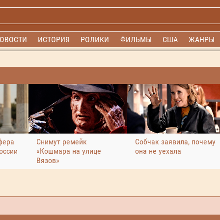
ОВОСТИ
ИСТОРИЯ
РОЛИКИ
ФИЛЬМЫ
США
ЖАНРЫ
фера
Снимут ремейк
Собчак заявила, почему
оссии
«Кошмара на улице
она не уехала
Вязов»