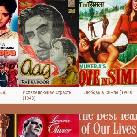
68)
Испепеляющая страсть
Любовь в Симле (1960)
(1948)