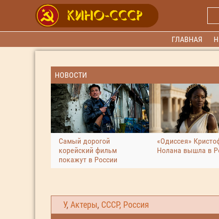
ГЛАВНАЯ
Н
НОВОСТИ
Самый дорогой
«Одиссея» Кристо
корейский фильм
Нолана вышла в Р
покажут в России
У
,
Актеры
,
СССР, Россия