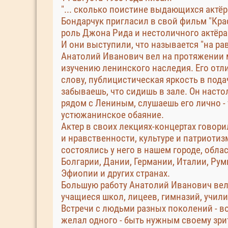
"... сколько поистине выдающихся актёр
Бондарчук пригласил в свой фильм "Кра
роль Джона Рида и нестоличного актёра 
И они выступили, что называется "на ра
Анатолий Иванович вел на протяжении м
изучению ленинского наследия. Его от
слову, публицистическая яркость в пода
забываешь, что сидишь в зале. Он насто
рядом с Лениным, слушаешь его лично - 
устюжанинское обаяние.
Актер в своих лекциях-концертах говори
и нравственности, культуре и патриотиз
состоялись у него в нашем городе, облас
Болгарии, Дании, Германии, Италии, Ру
Эфиопии и других странах.
Большую работу Анатолий Иванович вел
учащиеся школ, лицеев, гимназий, учил
Встречи с людьми разных поколений - 
желал одного - быть нужным своему зри