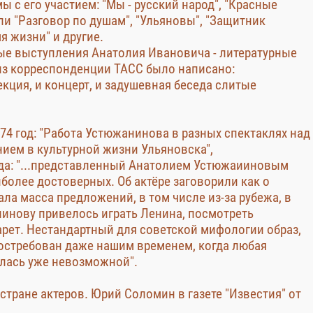
с его участием: "Мы - русский народ", "Красные
ли "Разговор по душам", "Ульяновы", "Защитник
я жизни" и другие.
е выступления Анатолия Ивановича - литературные
 из корреспонденции ТАСС было написано:
екция, и концерт, и задушевная беседа слитые
974 год: "Работа Устюжанинова в разных спектаклях над
нием в культурной жизни Ульяновска",
года: "...представленный Анатолием Устюжаииновым
иболее достоверных. Об актёре заговорили как о
ала масса предложений, в том числе из-за рубежа, в
инову привелось играть Ленина, посмотреть
рет. Нестандартный для советской мифологии образ,
стребован даже нашим временем, когда любая
лась уже невозможной".
тране актеров. Юрий Соломин в газете "Известия" от