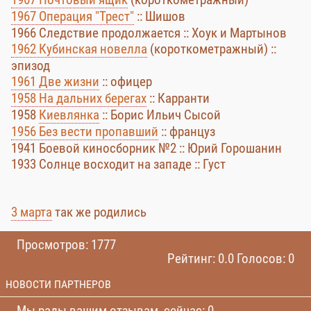
1967 Операция "Трест"
:: Шишов
1966 Следствие продолжается :: Хоук и Мартынов
1962 Кубинская новелла
(короткометражный) ::
эпизод
1961 Две жизни
:: офицер
1958 На дальних берегах
:: Карранти
1958
Киевлянка
:: Борис Ильич Сысой
1956 Без вести пропавший
:: француз
1941 Боевой киносборник №2 :: Юрий Горошанин
1933 Солнце восходит на западе :: Густ
3 марта
так же родились
Просмотров: 1777
Рейтинг: 0.0 Голосов: 0
НОВОСТИ ПАРТНЕРОВ
Мы рады вашим отзывам, сейчас: 0