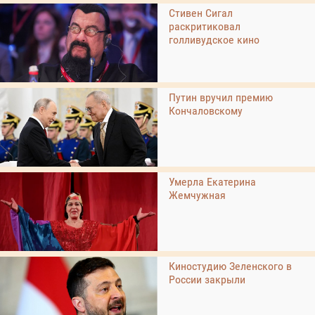
Стивен Сигал
раскритиковал
голливудское кино
Путин вручил премию
Кончаловскому
Умерла Екатерина
Жемчужная
Киностудию Зеленского в
России закрыли