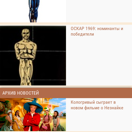
ОСКАР 1969: номинанты и
победители
АРХИВ НОВОСТЕЙ
Кологривый сыграет в
новом фильме о Незнайке