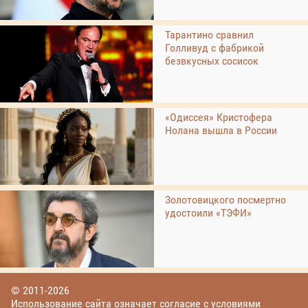
Тарантино сравнил
Голливуд с фабрикой
безвкусных сосисок
«Одиссея» Кристофера
Нолана вышла в России
Золотовицкого посмертно
удостоили «ТЭФИ»
© 2011-2026
Использование сайта означает согласие с условиями