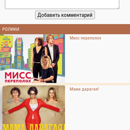
РОЛИКИ
Мисс переполох
Мама дарагая!