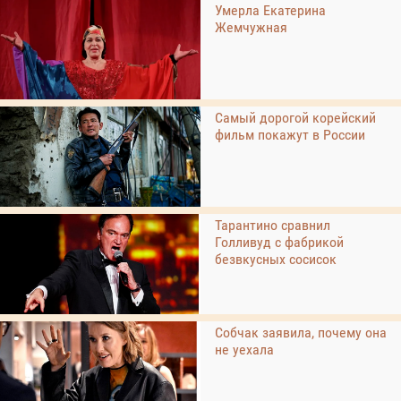
Умерла Екатерина
Жемчужная
Самый дорогой корейский
фильм покажут в России
Тарантино сравнил
Голливуд с фабрикой
безвкусных сосисок
Собчак заявила, почему она
не уехала