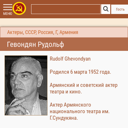
Гость
МЕНЮ
Актеры
,
СССР, Россия
,
Г
,
Армения
Гевондян Рудольф
Rudolf Ghevondyan
Родился 6 марта 1952 года.
Армянский и советский актер
театра и кино.
Актер Армянского
национального театра им.
Г.Сундукяна.