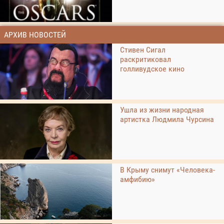
АРХИВ НОВОСТЕЙ
Стивен Сигал
раскритиковал
голливудское кино
Ушла из жизни народная
артистка Людмила Чурсина
В Крыму снимут «Человека-
амфибию»