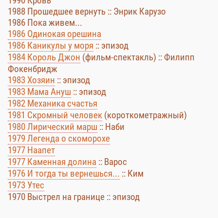
1990 Кровь
1988 Прошедшее вернуть :: Энрик Карузо
1986 Пока живем...
1986 Одинокая орешина
1986 Каникулы у моря
:: эпизод
1984 Король Джон
(фильм-спектакль) :: Филипп
Фокенбридж
1983 Хозяин
:: эпизод
1983 Мама Ануш
:: эпизод
1982 Механика счастья
1981 Скромный человек
(короткометражный)
1980 Лирический марш
:: Наби
1979 Легенда о скоморохе
1977 Наапет
1977 Каменная долина
:: Варос
1976 И тогда ты вернешься...
:: Ким
1973 Утес
1970 Выстрел на границе :: эпизод