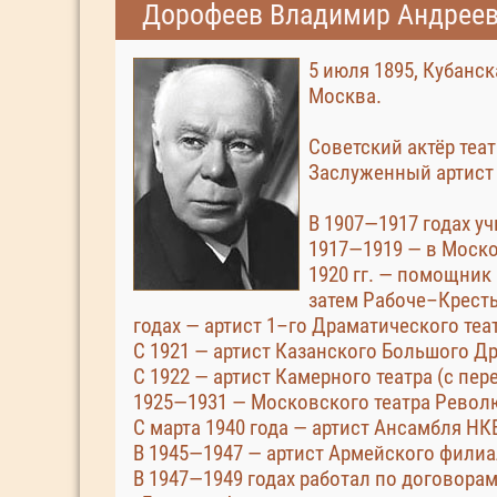
Дорофеев Владимир Андрее
5 июля 1895, Кубанск
Москва.
Советский актёр теат
Заслуженный артист 
В 1907—1917 годах у
1917—1919 — в Моск
1920 гг. — помощник
затем Рабоче–Крест
годах — артист 1–го Драматического те
С 1921 — артист Казанского Большого Др
С 1922 — артист Камерного театра (с пер
1925—1931 — Московского театра Револю
С марта 1940 года — артист Ансамбля НК
В 1945—1947 — артист Армейского филиа
В 1947—1949 годах работал по договора