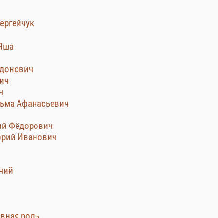
ергейчук
 Яша
идонович
вич
ч
узьма Афанасьевич
лий Фёдорович
горий Иванович
очий
авная роль