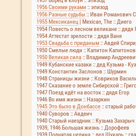
1957 Борец и клоун :: эпизод
1956 Своими руками
:: эпизод
1956 Разные судьбы
:: Иван Романович С
1955 Мексиканец
| Mexican, The :: Диего
1954 Повесть о лесном великане :: дядя
1954 Аттестат зрелости :: дядя Ваня
1953 Свадьба с приданым
:: Авдей Спир
1950 Смелые люди :: Капитон Капитоно
1950 Великая сила
:: Владимир Андрееви
1949 Кубанские казаки :: дед Кузьма - К
1949 Константин Заслонов :: Шурмин
1948 Страницы жизни :: Ковриков Васи
1947 Сказание о земле Сибирской :: Гри
1947 Поезд идёт на восток :: дядя Егор
1946 Во имя жизни :: Назаркин
1945 Это было в Донбассе
:: старый раб
1940 Суворов :: Авдеич
1940 Старый наездник :: Кузьма Захарыч
1939, 1946 Большая жизнь :: Дорофеев
1939 Поднятая целина :: дед Щукарь :: гл