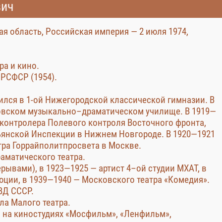
вич
ая область, Российская империя — 2 июля 1974,
ра и кино.
РСФСР (1954).
чился в 1-ой Нижегородской классической гимназии. В
овском музыкально–драматическом училище. В 1919—
 контролера Полевого контроля Восточного фронта,
ьянской Инспекции в Нижнем Новгороде. В 1920—1921
атра Горрайполитпросвета в Москве.
аматического театра.
ерывами), в 1923—1925 — артист 4–ой студии МХАТ, в
ции, в 1939—1940 — Московского театра «Комедия».
ВД СССР.
ла Малого театра.
м на киностудиях «Мосфильм», «Ленфильм»,