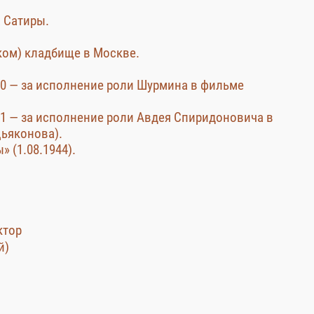
а Сатиры.
ком) кладбище в Москве.
50 — за исполнение роли Шурмина в фильме
51 — за исполнение роли Авдея Спиридоновича в
Дьяконова).
 (1.08.1944).
ктор
й)