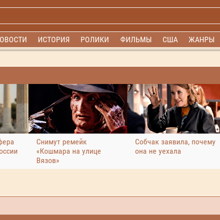
ОВОСТИ
ИСТОРИЯ
РОЛИКИ
ФИЛЬМЫ
США
ЖАНРЫ
фера
Снимут ремейк
Собчак заявила, почему
оссии
«Кошмара на улице
она не уехала
Вязов»