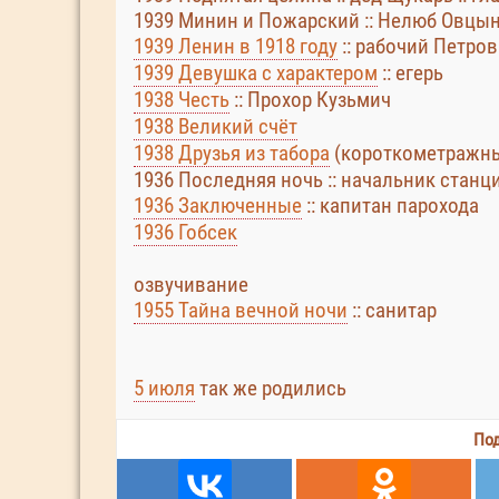
1939 Минин и Пожарский :: Нелюб Овцы
1939 Ленин в 1918 году
:: рабочий Петров
1939 Девушка с характером
:: егерь
1938 Честь
:: Прохор Кузьмич
1938 Великий счёт
1938 Друзья из табора
(короткометражный
1936 Последняя ночь :: начальник станц
1936 Заключенные
:: капитан парохода
1936 Гобсек
озвучивание
1955 Тайна вечной ночи
:: санитар
5 июля
так же родились
Под