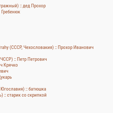
ражный) :: дед Прохор
 Гребенюк
 Prahy (СССР, Чехословакия) :: Прохор Иванович
 ЧССР) :: Петр Петрович
ич Крячко
евич
Щукарь
, Югославия) :: батюшка
 :: старик со скрипкой