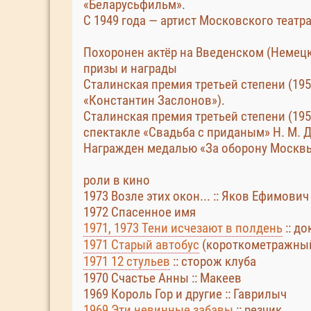
«Беларусьфильм».
С 1949 года — артист Московского театр
Похоронен актёр на Введенском (Немец
призы и награды
Сталинская премия третьей степени (19
«Константин Заслонов»).
Сталинская премия третьей степени (19
спектакле «Свадьба с приданым» Н. М. 
Награжден медалью «За оборону Москвы»
роли в кино
1973 Возле этих окон... :: Яков Ефимович
1972 Спасенное имя
1971, 1973 Тени исчезают в полдень
:: до
1971 Старый автобус
(короткометражны
1971 12 стульев
:: сторож клуба
1970 Счастье Анны :: Макеев
1969 Король Гор и другие :: Гаврилыч
1969 Эти невинные забавы
:: резчик