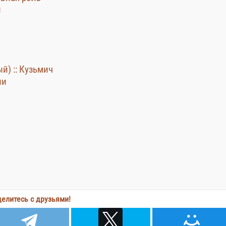
н
) :: Кузьмич
ии
елитесь с друзьями!