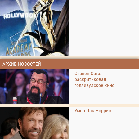
АРХИВ НОВОСТЕЙ
Стивен Сигал
раскритиковал
голливудское кино
Умер Чак Норрис