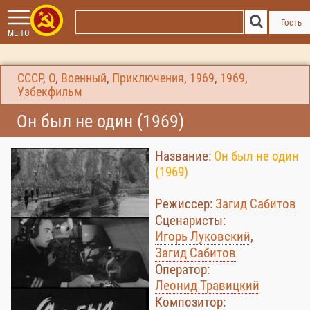
Гость
МЕНЮ
СССР
,
О
,
Военный
,
Приключения
,
1969
,
1969
,
Узбекфильм
Он был не один (1969)
Название:
Он был не один
(1969)
Режиссер:
Загид Сабитов
Сценаристы:
Игорь Луковский
,
Загид Сабитов
Оператор:
Леонид Травицкий
Композитор: