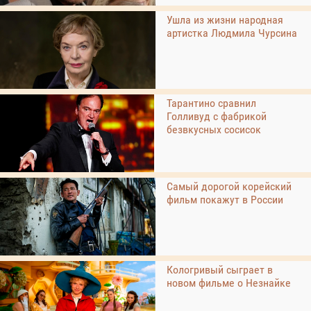
Ушла из жизни народная
артистка Людмила Чурсина
Тарантино сравнил
Голливуд с фабрикой
безвкусных сосисок
Самый дорогой корейский
фильм покажут в России
Кологривый сыграет в
новом фильме о Незнайке