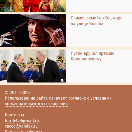
Снимут ремейк «Кошмара
на улице Вязов»
Путин вручил премию
Кончаловскому
© 2011-2026
Использование сайта означает согласие с условиями
пользовательского соглашения
Контакты
top_6464@mail.ru
cacca@yandex.ru
Контактная форма