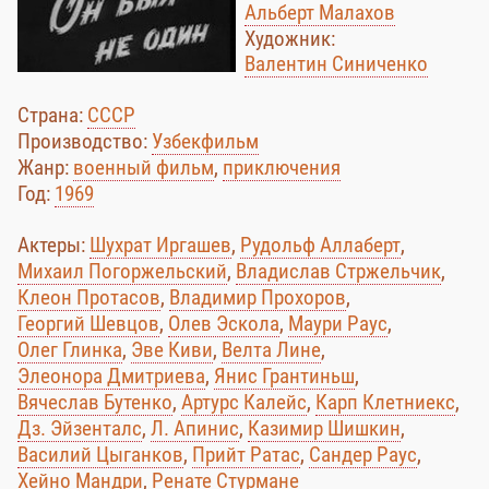
Альберт Малахов
Художник:
Валентин Синиченко
Страна:
СССР
Производство:
Узбекфильм
Жанр:
военный фильм
,
приключения
Год:
1969
Актеры:
Шухрат Иргашев
,
Рудольф Аллаберт
,
Михаил Погоржельский
,
Владислав Стржельчик
,
Клеон Протасов
,
Владимир Прохоров
,
Георгий Шевцов
,
Олев Эскола
,
Маури Раус
,
Олег Глинка
,
Эве Киви
,
Велта Лине
,
Элеонора Дмитриева
,
Янис Грантиньш
,
Вячеслав Бутенко
,
Артурс Калейс
,
Карп Клетниекс
,
Дз. Эйзенталс
,
Л. Апинис
,
Казимир Шишкин
,
Василий Цыганков
,
Прийт Ратас
,
Сандер Раус
,
Хейно Мандри
,
Ренате Стурмане