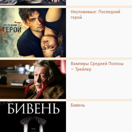
Неуловимые: Последний
герой
Вампиры Средней Полосы
— Трейлер
Бивень