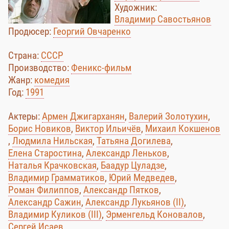
Художник:
Владимир Савостьянов
Продюсер:
Георгий Овчаренко
Страна:
СССР
Производство:
Феникс-фильм
Жанр:
комедия
Год:
1991
Актеры:
Армен Джигарханян
,
Валерий Золотухин
,
Борис Новиков
,
Виктор Ильичёв
,
Михаил Кокшенов
,
Людмила Нильская
,
Татьяна Догилева
,
Елена Старостина
,
Александр Леньков
,
Наталья Крачковская
,
Баадур Цуладзе
,
Владимир Грамматиков
,
Юрий Медведев
,
Роман Филиппов
,
Александр Пятков
,
Александр Сажин
,
Александр Лукьянов (II)
,
Владимир Куликов (III)
,
Эрменгельд Коновалов
,
Сергей Исаев