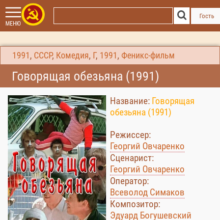
Гость
МЕНЮ
1991
,
СССР
,
Комедия
,
Г
,
1991
,
Феникс-фильм
Говорящая обезьяна (1991)
Название:
Говорящая
обезьяна (1991)
Режиссер:
Георгий Овчаренко
Сценарист:
Георгий Овчаренко
Оператор:
Всеволод Симаков
Композитор:
Эдуард Богушевский