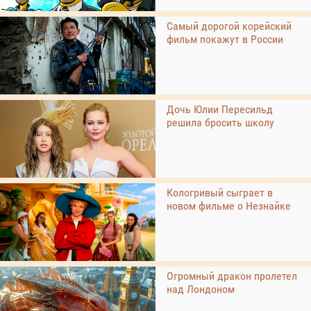
Самый дорогой корейский
фильм покажут в России
Дочь Юлии Пересильд
решила бросить школу
Кологривый сыграет в
новом фильме о Незнайке
Огромный дракон пролетел
над Лондоном