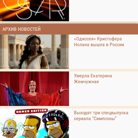
АРХИВ НОВОСТЕЙ
«Одиссея» Кристофера
Нолана вышла в России
Умерла Екатерина
Жемчужная
Выходят три спецвыпуска
сериала "Симпсоны"