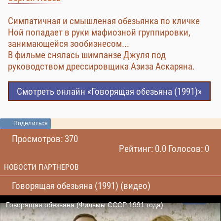
Симпатичная и смышленая обезьянка по кличке
Ной попадает в руки мафиозной группировки,
занимающейся зообизнесом...
В фильме снялась шимпанзе Джуля под
руководством дрессировщика Азиза Аскаряна.
Смотреть онлайн «Говорящая обезьяна (1991)»
Поделиться
Просмотров: 370
Рейтинг: 0.0 Голосов: 0
НОВОСТИ ПАРТНЕРОВ
Говорящая обезьяна (1991) (видео)