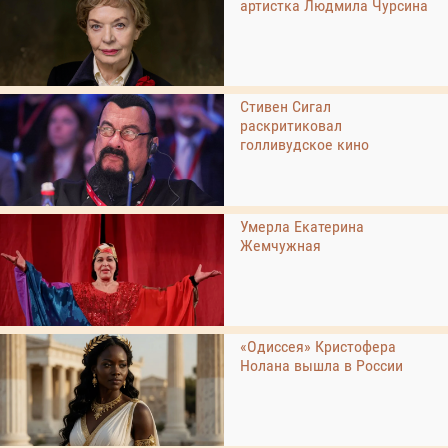
артистка Людмила Чурсина
Стивен Сигал
раскритиковал
голливудское кино
Умерла Екатерина
Жемчужная
«Одиссея» Кристофера
Нолана вышла в России