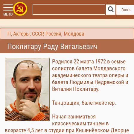
Гость
МЕНЮ
П
,
Актеры
,
СССР, Россия
,
Молдова
Поклитару Раду Витальевич
Родился 22 марта 1972 в семье
солистов балета Молдавского
академического театра оперы и
балета Людмилы Недремской и
Виталия Поклитару.
Танцовщик, балетмейстер.
Начал заниматься
классическим танцем в
возрасте 4,5 лет в студии при Кишинёвском Дворце