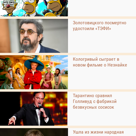
Золотовицкого посмертно
удостоили «ТЭФИ»
Кологривый сыграет в
новом фильме о Незнайке
Тарантино сравнил
Голливуд с фабрикой
безвкусных сосисок
Ушла из жизни народная