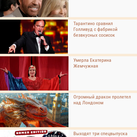
Тарантино сравнил
Голливуд с фабрикой
безвкусных сосисок
Умерла Екатерина
Жемчужная
Огромный дракон пролетел
над Лондоном
Выходят три спецвыпуска