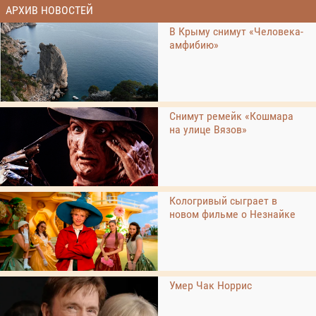
АРХИВ НОВОСТЕЙ
В Крыму снимут «Человека-
амфибию»
Снимут ремейк «Кошмара
на улице Вязов»
Кологривый сыграет в
новом фильме о Незнайке
Умер Чак Норрис