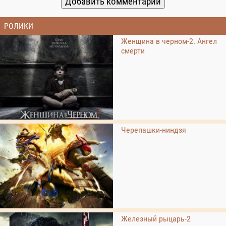
РОЛИКИ
Женщина в черном-2. Ангел
смерти
Черепашки-ниндзя
Железный рыцарь-2