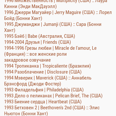
1996 Множественность | Multiplicity (США) :: Лаура
Кинни (Энди МакДауэлл)
1996 Джерри Магуайер | Jerry Maguire (США) :: Лорел
Бойд (Бонни Хант)
1995 Джуманджи | Jumanji (США) :: Сара (Бонни
Хант)
1995 Бэйб | Babe (Австралия, США)
1994-2004 Друзья | Friends (США)
1994-1996 Грезы любви | Miracle de l'amour, Le
(Франция) :: все женские роли
закадровое озвучание
1994 Тропиканка | Tropicaliente (Бразилия)
1994 Разоблачение | Disclosure (США)
1994 Мэверик | Maverick (США) :: Аннабель
Брэнсфорд (Джоди Фостер)
1993 Филадельфия | Philadelphia (США)
1993 Дело о пеликанах | Pelican Brief, The (США)
1993 Биение сердца | Heartbeat (США)
1993 Бетховен 2 | Beethoven's 2nd (США) :: Элис
Ньютон (Бонни Хант)