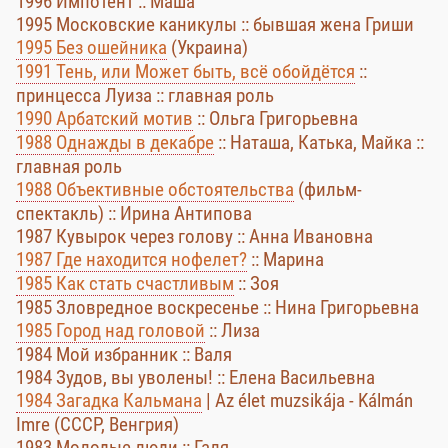
1996 Импотент :: Маша
1995 Московские каникулы :: бывшая жена Гриши
1995 Без ошейника
(Украина)
1991 Тень, или Может быть, всё обойдётся
::
принцесса Луиза :: главная роль
1990 Арбатский мотив
:: Ольга Григорьевна
1988 Однажды в декабре
:: Наташа, Катька, Майка ::
главная роль
1988 Объективные обстоятельства
(фильм-
спектакль) :: Ирина Антипова
1987 Кувырок через голову :: Анна Ивановна
1987 Где находится нофелет?
:: Марина
1985 Как стать счастливым
:: Зоя
1985 Зловредное воскресенье :: Нина Григорьевна
1985 Город над головой
:: Лиза
1984 Мой избранник :: Валя
1984 Зудов, вы уволены! :: Елена Васильевна
1984 Загадка Кальмана
| Az élet muzsikája - Kálmán
Imre (СССР, Венгрия)
1983 Молодые люди :: Галя