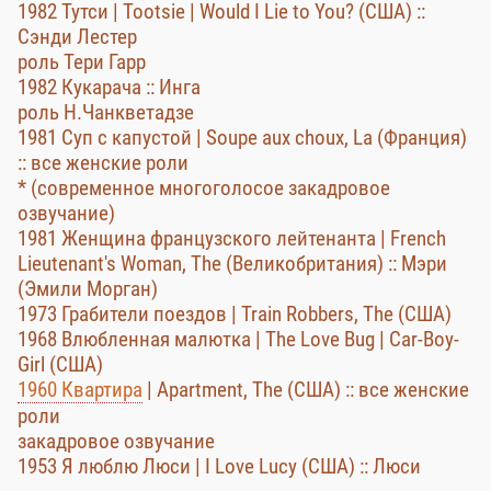
1982 Тутси | Tootsie | Would I Lie to You? (США) ::
Сэнди Лестер
роль Тери Гарр
1982 Кукарача :: Инга
роль Н.Чанкветадзе
1981 Суп с капустой | Soupe aux choux, La (Франция)
:: все женские роли
* (современное многоголосое закадровое
озвучание)
1981 Женщина французского лейтенанта | French
Lieutenant's Woman, The (Великобритания) :: Мэри
(Эмили Морган)
1973 Грабители поездов | Train Robbers, The (США)
1968 Влюбленная малютка | The Love Bug | Car-Boy-
Girl (США)
1960 Квартира
| Apartment, The (США) :: все женские
роли
закадровое озвучание
1953 Я люблю Люси | I Love Lucy (США) :: Люси