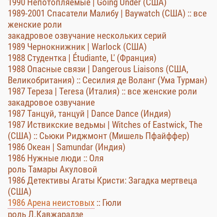
1990 Непотопляемые | Going Under (США)
1989-2001 Спасатели Малибу | Baywatch (США) :: все
женские роли
закадровое озвучание нескольких серий
1989 Чернокнижник | Warlock (США)
1988 Студентка | Étudiante, L' (Франция)
1988 Опасные связи | Dangerous Liaisons (США,
Великобритания) :: Сесилия де Воланг (Ума Турман)
1987 Тереза | Teresa (Италия) :: все женские роли
закадровое озвучание
1987 Танцуй, танцуй | Dance Dance (Индия)
1987 Иствикские ведьмы | Witches of Eastwick, The
(США) :: Сьюки Риджмонт (Мишель Пфайффер)
1986 Океан | Samundar (Индия)
1986 Нужные люди :: Оля
роль Тамары Акуловой
1986 Детективы Агаты Кристи: Загадка мертвеца
(США)
1986 Арена неистовых
:: Гюли
роль Л.Кавжарадзе