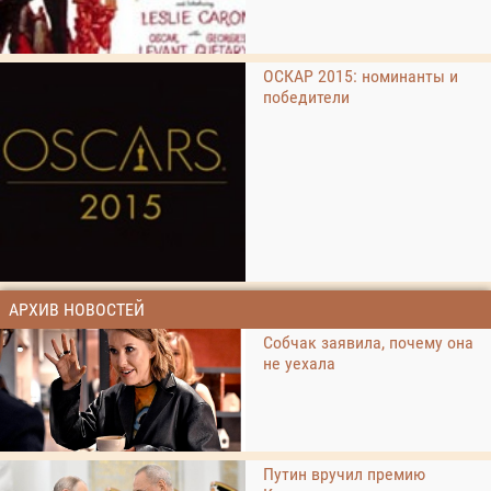
ОСКАР 2015: номинанты и
победители
АРХИВ НОВОСТЕЙ
Собчак заявила, почему она
не уехала
Путин вручил премию