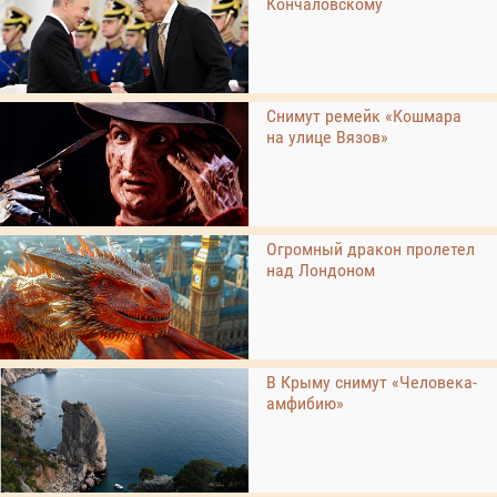
Кончаловскому
Снимут ремейк «Кошмара
на улице Вязов»
Огромный дракон пролетел
над Лондоном
В Крыму снимут «Человека-
амфибию»