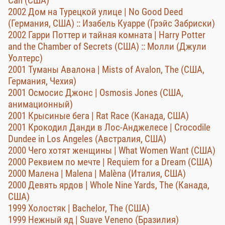
Can (США)
2002 Дом на Турецкой улице | No Good Deed
(Германия, США) :: Изабель Куарре (Грэйс Забриски)
2002 Гарри Поттер и тайная комната | Harry Potter
and the Chamber of Secrets (США) :: Молли (Джули
Уолтерс)
2001 Туманы Авалона | Mists of Avalon, The (США,
Германия, Чехия)
2001 Осмосис Джонс | Osmosis Jones (США,
анимационный)
2001 Крысиные бега | Rat Race (Канада, США)
2001 Крокодил Данди в Лос-Анджелесе | Crocodile
Dundee in Los Angeles (Австралия, США)
2000 Чего хотят женщины | What Women Want (США)
2000 Реквием по мечте | Requiem for a Dream (США)
2000 Малена | Malena | Malèna (Италия, США)
2000 Девять ярдов | Whole Nine Yards, The (Канада,
США)
1999 Холостяк | Bachelor, The (США)
1999 Нежный яд | Suave Veneno (Бразилия)