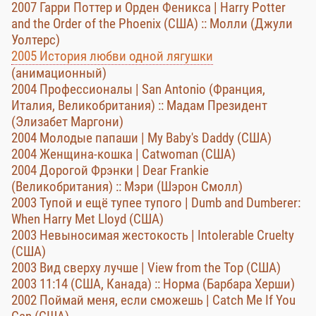
2007 Гарри Поттер и Орден Феникса | Harry Potter
and the Order of the Phoenix (США) :: Молли (Джули
Уолтерс)
2005 История любви одной лягушки
(анимационный)
2004 Профессионалы | San Antonio (Франция,
Италия, Великобритания) :: Мадам Президент
(Элизабет Маргони)
2004 Молодые папаши | My Baby's Daddy (США)
2004 Женщина-кошка | Catwoman (США)
2004 Дорогой Фрэнки | Dear Frankie
(Великобритания) :: Мэри (Шэрон Смолл)
2003 Тупой и ещё тупее тупого | Dumb and Dumberer:
When Harry Met Lloyd (США)
2003 Невыносимая жестокость | Intolerable Cruelty
(США)
2003 Вид сверху лучше | View from the Top (США)
2003 11:14 (США, Канада) :: Норма (Барбара Херши)
2002 Поймай меня, если сможешь | Catch Me If You