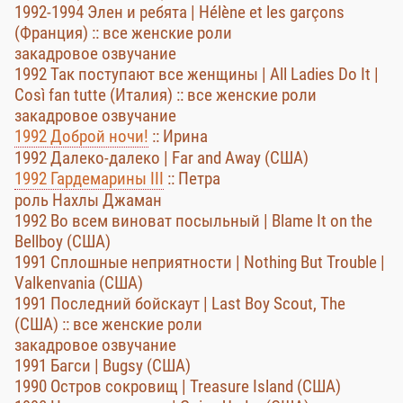
1992-1994 Элен и ребята | Hélène et les garçons
(Франция) :: все женские роли
закадровое озвучание
1992 Так поступают все женщины | All Ladies Do It |
Così fan tutte (Италия) :: все женские роли
закадровое озвучание
1992 Доброй ночи!
:: Ирина
1992 Далеко-далеко | Far and Away (США)
1992 Гардемарины III
:: Петра
роль Нахлы Джаман
1992 Во всем виноват посыльный | Blame It on the
Bellboy (США)
1991 Сплошные неприятности | Nothing But Trouble |
Valkenvania (США)
1991 Последний бойскаут | Last Boy Scout, The
(США) :: все женские роли
закадровое озвучание
1991 Багси | Bugsy (США)
1990 Остров сокровищ | Treasure Island (США)