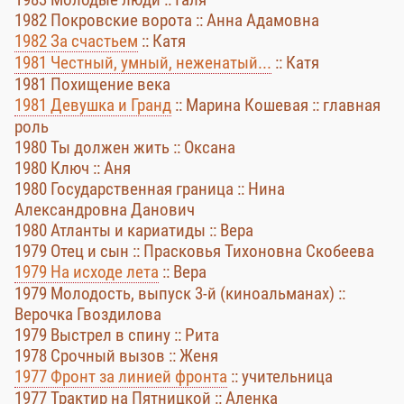
1982 Покровские ворота :: Анна Адамовна
1982 За счастьем
:: Катя
1981 Честный, умный, неженатый...
:: Катя
1981 Похищение века
1981 Девушка и Гранд
:: Марина Кошевая :: главная
роль
1980 Ты должен жить :: Оксана
1980 Ключ :: Аня
1980 Государственная граница :: Нина
Александровна Данович
1980 Атланты и кариатиды :: Вера
1979 Отец и сын :: Прасковья Тихоновна Скобеева
1979 На исходе лета
:: Вера
1979 Молодость, выпуск 3-й (киноальманах) ::
Верочка Гвоздилова
1979 Выстрел в спину :: Рита
1978 Срочный вызов :: Женя
1977 Фронт за линией фронта
:: учительница
1977 Трактир на Пятницкой :: Аленка