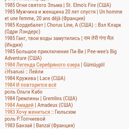
1985 Огни святого Эльма | St. Elmo's Fire (США)
1985 Мужчина и женщина 20 лет спустя | Un homme
et une femme, 20 ans déjà (Франция)
1985 Кордебалет | Chorus Line, A (США) :: Вэл Кларк
(Одри Лэндерс)
1985 Ганг, твои воды замутились | राम तेरी गंगा मैल
(Индия)
1985 Большое приключение Пи-Ви | Pee-wee's Big
Adventure (США)
1984 Легенда Серебряного озера
| Gümüşgöl
Əfsanəsi :: Лейли
1984 Кружева | Lace (США)
1984 И повторится всё
роль Ольги Кабо
1984 Гремлины | Gremlins (США)
1984 Амадей
| Amadeus (США)
1983 Хочу жениться
:: Гюльсюм
роль Р.Топчиевой
1983 Банзай | Banzaï (Франция)