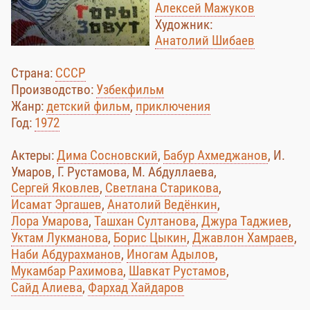
Алексей Мажуков
Художник:
Анатолий Шибаев
Страна:
СССР
Производство:
Узбекфильм
Жанр:
детский фильм
,
приключения
Год:
1972
Актеры:
Дима Сосновский
,
Бабур Ахмеджанов
, И.
Умаров, Г. Рустамова, М. Абдуллаева,
Сергей Яковлев
,
Светлана Старикова
,
Исамат Эргашев
,
Анатолий Ведёнкин
,
Лора Умарова
,
Ташхан Султанова
,
Джура Таджиев
,
Уктам Лукманова
,
Борис Цыкин
,
Джавлон Хамраев
,
Наби Абдурахманов
,
Иногам Адылов
,
Мукамбар Рахимова
,
Шавкат Рустамов
,
Сайд Алиева
,
Фархад Хайдаров