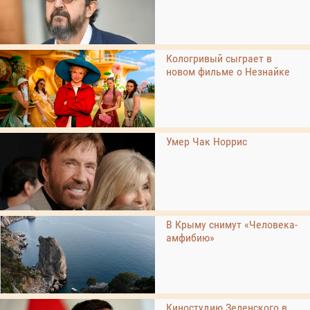
Кологривый сыграет в
новом фильме о Незнайке
Умер Чак Норрис
В Крыму снимут «Человека-
амфибию»
Киностудию Зеленского в