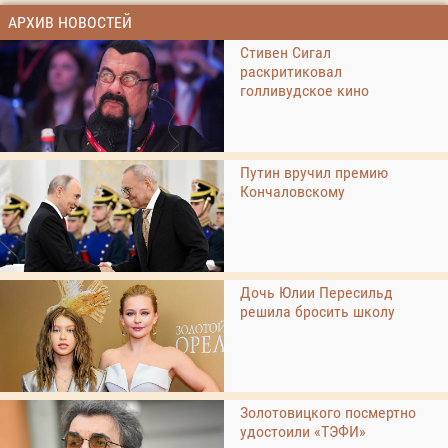
АРХИВ НОВОСТЕЙ
Стивен Сигал
раскритиковал
голливудское кино
Путин вручил премию
Кончаловскому
Дочь Юлии Пересильд
решила бросить школу
Золотовицкого посмертно
удостоили «ТЭФИ»