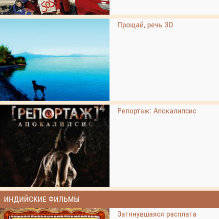
Прощай, речь 3D
Репортаж: Апокалипсис
ИНДИЙСКИЕ ФИЛЬМЫ
Затянувшаяся расплата