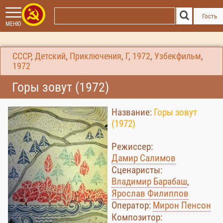
Гость
МЕНЮ
СССР
,
Детский
,
Приключения
,
Г
,
1972
,
Узбекфильм
,
1972
Горы зовут (1972)
Название:
Горы зовут
(1972)
Режиссер:
Дамир Салимов
Сценаристы:
Владимир Барабаш
,
Ярослав Филиппов
Оператор:
Мирон Пенсон
Композитор: