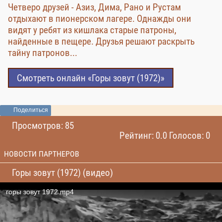
Четверо друзей - Азиз, Дима, Рано и Рустам
отдыхают в пионерском лагере. Однажды они
видят у ребят из кишлака старые патроны,
найденные в пещере. Друзья решают раскрыть
тайну патронов...
Смотреть онлайн «Горы зовут (1972)»
Поделиться
Просмотров: 85
Рейтинг: 0.0 Голосов: 0
НОВОСТИ ПАРТНЕРОВ
Горы зовут (1972) (видео)