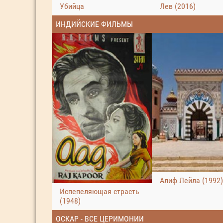
Убийца
Лев (2016)
ИНДИЙСКИЕ ФИЛЬМЫ
Алиф Лейла (1992)
Испепеляющая страсть
(1948)
ОСКАР - ВСЕ ЦЕРИМОНИИ