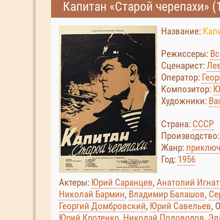
Капитан «Старой черепахи» (
Название:
Капи
Режиссеры:
Вс
Сценарист:
Ле
Оператор:
Геор
Композитор:
Ю
Художники:
Ва
Страна:
СССР
Производство
Жанр:
приключ
Год:
1956
Актеры:
Юрий Саранцев
,
Анатолий Игнат
Николай Бармин
,
Владимир Балашов
,
Се
Георгий Домбровский
,
Юрий Савельев
, 
Юрий Кротенко
,
Николай Половодов
,
Эл