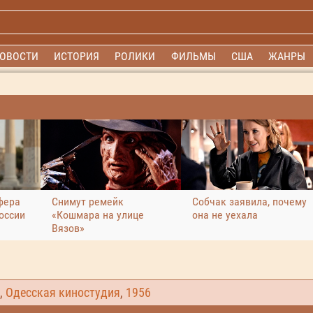
ОВОСТИ
ИСТОРИЯ
РОЛИКИ
ФИЛЬМЫ
США
ЖАНРЫ
фера
Снимут ремейк
Собчак заявила, почему
оссии
«Кошмара на улице
она не уехала
Вязов»
,
Одесская киностудия
,
1956