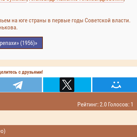
ьем на юге страны в первые годы Советской власти.
нькова.
репахи» (1956)»
елитесь с друзьями!
Рейтинг: 2.0 Голосов: 1
ео)