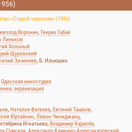
1956)
тан «Старой черепахи» (1956)
еволод Воронин
,
Генрих Габай
в Линьков
гий Хольный
рий Щуровский
силий Зачиняев
, Б. Ильюшин
:
Одесская киностудия
ения
,
экранизация
ьев
,
Наталья Фатеева
,
Евгений Ташков
,
ргей Юртайкин
,
Левон Чиниджанц
,
Октябрина Игнатьева,
Владимир Карасёв
,
ла Сумская
,
Александр Каменко-Александровский
,