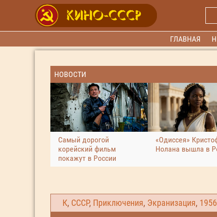
ГЛАВНАЯ
Н
НОВОСТИ
Самый дорогой
«Одиссея» Кристо
корейский фильм
Нолана вышла в Р
покажут в России
К
,
СССР
,
Приключения
,
Экранизация
,
1956