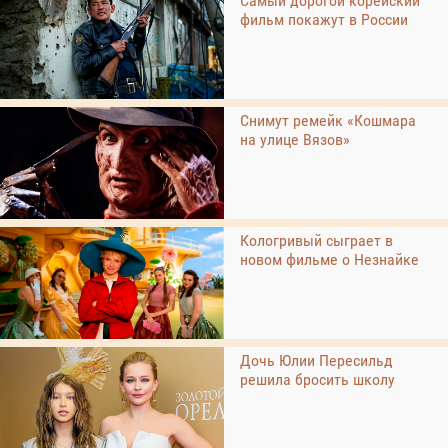
Самый дорогой корейский
фильм покажут в России
Снимут ремейк «Кошмара
на улице Вязов»
Кологривый сыграет в
новом фильме о Незнайке
Дочь Юлии Пересильд
решила бросить школу