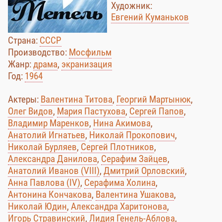
Художник:
Евгений Куманьков
Страна:
СССР
Производство:
Мосфильм
Жанр:
драма
,
экранизация
Год:
1964
Актеры:
Валентина Титова
,
Георгий Мартынюк
,
Олег Видов
,
Мария Пастухова
,
Сергей Папов
,
Владимир Маренков
,
Нина Акимова
,
Анатолий Игнатьев
,
Николай Прокопович
,
Николай Бурляев
,
Сергей Плотников
,
Александра Данилова
,
Серафим Зайцев
,
Анатолий Иванов (VIII)
,
Дмитрий Орловский
,
Анна Павлова (IV)
,
Серафима Холина
,
Антонина Кончакова
,
Валентина Ушакова
,
Николай Юдин
,
Александра Харитонова
,
Игорь Стравинский
,
Лидия Генель-Аблова
,