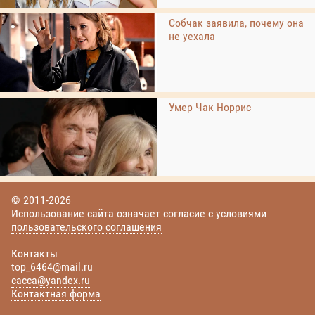
Собчак заявила, почему она
не уехала
Умер Чак Норрис
© 2011-2026
Использование сайта означает согласие с условиями
пользовательского соглашения
Контакты
top_6464@mail.ru
cacca@yandex.ru
Контактная форма