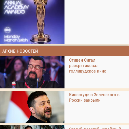
АРХИВ НОВОСТЕЙ
Стивен Сигал
раскритиковал
голливудское кино
Киностудию Зеленского в
России закрыли