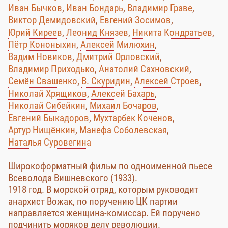
Иван Бычков
,
Иван Бондарь
,
Владимир Граве
,
Виктор Демидовский
,
Евгений Зосимов
,
Юрий Киреев
,
Леонид Князев
,
Никита Кондратьев
,
Пётр Кононыхин
,
Алексей Милюхин
,
Вадим Новиков
,
Дмитрий Орловский
,
Владимир Приходько
,
Анатолий Сахновский
,
Семён Свашенко
,
В. Скуридин
,
Алексей Строев
,
Николай Хрящиков
,
Алексей Бахарь
,
Николай Сибейкин
,
Михаил Бочаров
,
Евгений Быкадоров
,
Мухтарбек Коченов
,
Артур Нищёнкин
,
Манефа Соболевская
,
Наталья Суровегина
Широкоформатный фильм по одноименной пьесе
Всеволода Вишневского (1933).
1918 год. В морской отряд, которым руководит
анархист Вожак, по поручению ЦК партии
направляется женщина-комиссар. Ей поручено
подчинить моряков делу революции.