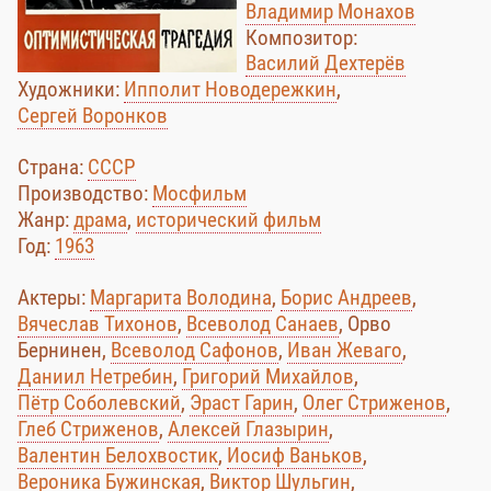
Владимир Монахов
Композитор:
Василий Дехтерёв
Художники:
Ипполит Новодережкин
,
Сергей Воронков
Страна:
СССР
Производство:
Мосфильм
Жанр:
драма
,
исторический фильм
Год:
1963
Актеры:
Маргарита Володина
,
Борис Андреев
,
Вячеслав Тихонов
,
Всеволод Санаев
, Орво
Бернинен,
Всеволод Сафонов
,
Иван Жеваго
,
Даниил Нетребин
,
Григорий Михайлов
,
Пётр Соболевский
,
Эраст Гарин
,
Олег Стриженов
,
Глеб Стриженов
,
Алексей Глазырин
,
Валентин Белохвостик
,
Иосиф Ваньков
,
Вероника Бужинская
,
Виктор Шульгин
,