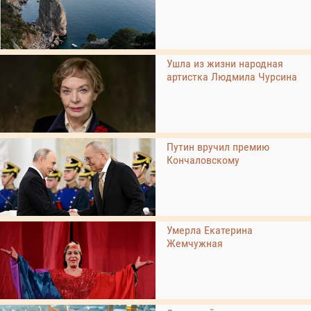
Ушла из жизни народная
артистка Людмила Чурсина
Путин вручил премию
Кончаловскому
Умерла Екатерина
Жемчужная