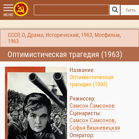
Гость
МЕНЮ
СССР
,
О
,
Драма
,
Исторический
,
1963
,
Мосфильм
,
1963
Оптимистическая трагедия (1963)
Название:
Оптимистическая
трагедия (1963)
Режиссер:
Самсон Самсонов
Сценаристы:
Самсон Самсонов
,
Софья Вишневецкая
Оператор: