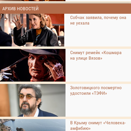
АРХИВ НОВОСТЕЙ
Собчак заявила, почему она
не уехала
Снимут ремейк «Кошмара
на улице Вязов»
Золотовицкого посмертно
удостоили «ТЭФИ»
В Крыму снимут «Человека-
амфибию»