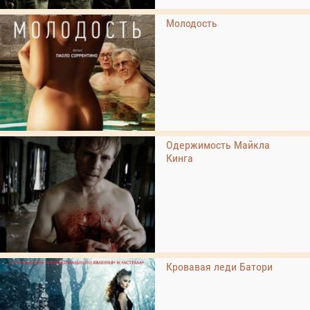
Молодость
Одержимость Майкла
Кинга
Кровавая леди Батори