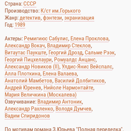
Страна:
СССР
Производство:
К/ст им.Горького
Жанр:
детектив
,
фэнтези
,
экранизация
Год:
1989
Актеры:
Ремигиюс Сабулис
,
Елена Проклова
,
Александр Вокач
,
Владимир Стеклов
,
Витаутас Паукште
,
Георгий Дрозд
,
Сальме Рээк
,
Георгий Пицхелаури
,
Ромуалдс Анцанс
,
Александр Новиков (II)
,
Улдис-Янис Вейспалс
,
Алла Плоткина
,
Елена Валаева
,
Анатолий Мамбетов
,
Василий Долбитиков
,
Андрей Юренев
,
Нийоле Нармонтайте
,
Мария Величкина (Москалева)
Озвучивание:
Владимир Антоник
,
Александр Рахленко
,
Володя Думчев
,
Вадим Спиридонов
По мотивам романа З.Юрьева "Полная переделка".