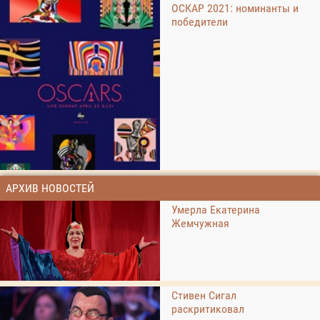
ОСКАР 2021: номинанты и
победители
АРХИВ НОВОСТЕЙ
Умерла Екатерина
Жемчужная
Стивен Сигал
раскритиковал