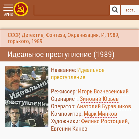
Гость
МЕНЮ
СССР
,
Детектив
,
Фэнтези
,
Экранизация
,
И
,
1989
,
горького
,
1989
Идеальное преступление (1989)
Название:
Идеальное
преступление
Режиссер:
Игорь Вознесенский
Сценарист:
Зиновий Юрьев
Оператор:
Анатолий Буравчиков
Композитор:
Марк Минков
Художники:
Феликс Ростоцкий
,
Евгений Канев