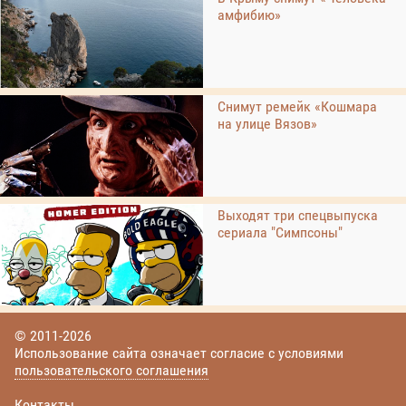
амфибию»
Снимут ремейк «Кошмара
на улице Вязов»
Выходят три спецвыпуска
сериала "Симпсоны"
© 2011-2026
Использование сайта означает согласие с условиями
пользовательского соглашения
Контакты