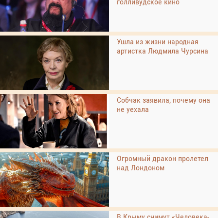
голливудское кино
Ушла из жизни народная
артистка Людмила Чурсина
Собчак заявила, почему она
не уехала
Огромный дракон пролетел
над Лондоном
В Крыму снимут «Человека-