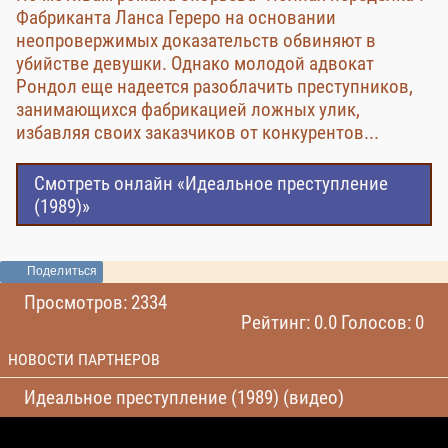
Фабриканта Ланса Гереро на основании
неопровержимых доказательств обвиняют в
убийстве девушки. Однако молодой адвокат
Рондол еще надеется разоблачить преступников,
занимающихся фабрикацией ложных улик,
избавляя своих заказчиков от конкурентов...
Смотреть онлайн «Идеальное преступление
(1989)»
Поделиться
Просмотров: 2334
Рейтинг: 0.0 Голосов: 0
НОВОСТИ ПАРТНЕРОВ
Идеальное преступление (1989) (видео)