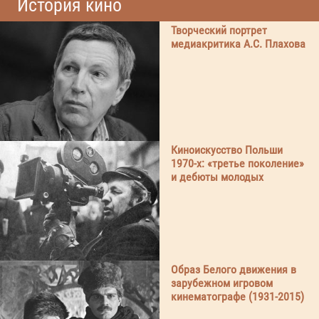
История кино
Творческий портрет
медиакритика А.С. Плахова
Киноискусство Польши
1970-х: «третье поколение»
и дебюты молодых
Образ Белого движения в
зарубежном игровом
кинематографе (1931-2015)