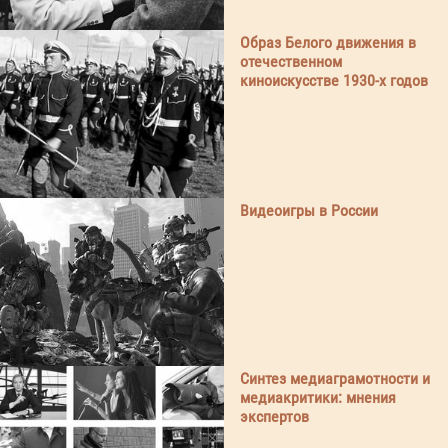
Образ Белого движения в
отечественном
киноискусстве 1930-х годов
Видеоигры в России
Синтез медиаграмотности и
медиакритики: мнения
экспертов