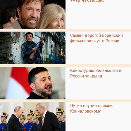
Умер Чак Норрис
Самый дорогой корейский
фильм покажут в России
Киностудию Зеленского в
России закрыли
Путин вручил премию
Кончаловскому