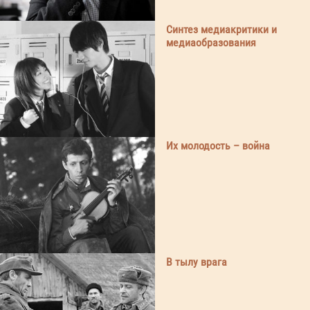
Синтез медиакритики и
медиаобразования
Их молодость – война
В тылу врага