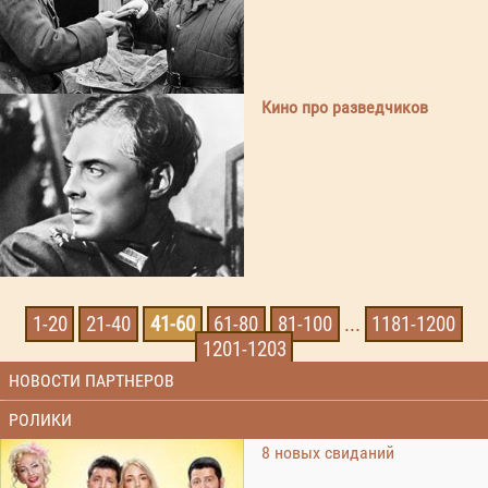
Кино про разведчиков
1-20
21-40
41-60
61-80
81-100
...
1181-1200
1201-1203
НОВОСТИ ПАРТНЕРОВ
РОЛИКИ
8 новых свиданий