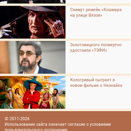
Снимут ремейк «Кошмара
на улице Вязов»
Золотовицкого посмертно
удостоили «ТЭФИ»
Кологривый сыграет в
новом фильме о Незнайке
© 2011-2026
Использование сайта означает согласие с условиями
пользовательского соглашения